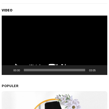
VIDEO
Pemutar
Video
00:00
03:05
POPULER