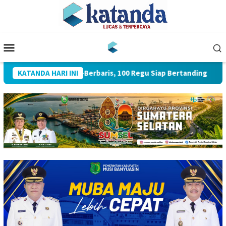
Loncat
ke
konten
Menu
Mobile
Buka Lomba Baris-Berbaris, 100 Regu Siap Bertanding
KATANDA HARI INI
Kap