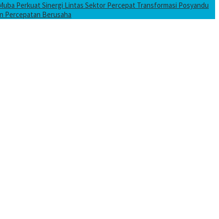
uba Perkuat Sinergi Lintas Sektor Percepat Transformasi Posyandu
an Percepatan Berusaha