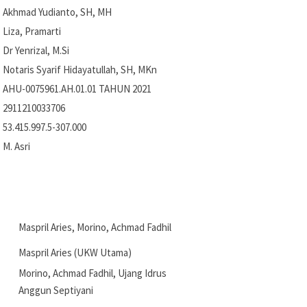
Akhmad Yudianto, SH, MH
Liza, Pramarti
Dr Yenrizal, M.Si
Notaris Syarif Hidayatullah, SH, MKn
AHU-0075961.AH.01.01 TAHUN 2021
2911210033706
53.415.997.5-307.000
M. Asri
Maspril Aries, Morino, Achmad Fadhil
Maspril Aries (UKW Utama)
Morino, Achmad Fadhil, Ujang Idrus
Anggun Septiyani