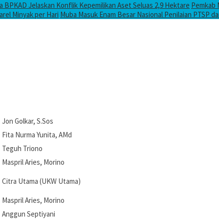
 BPKAD Jelaskan Konflik Kepemilikan Aset Seluas 2,9 Hektare
Pemkab M
arel Minyak per Hari
Muba Masuk Enam Besar Nasional Penilaian PTSP d
Jon Golkar, S.Sos
Fita Nurma Yunita, AMd
Teguh Triono
Maspril Aries, Morino
Citra Utama (UKW Utama)
Maspril Aries, Morino
Anggun Septiyani