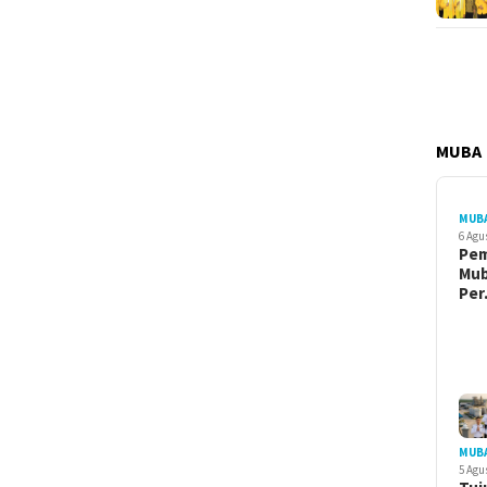
MUBA
MUB
6 Agu
Pe
Mu
Pe
MUB
5 Agu