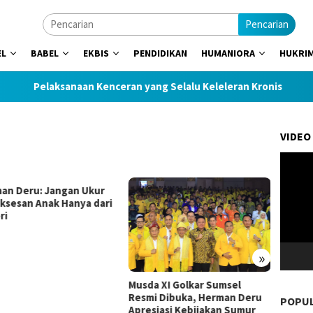
Pencarian
EL
BABEL
EKBIS
PENDIDIKAN
HUMANIORA
HUKRI
Pelaksanaan Kenceran yang Selalu Keleleran Kronis
DPRD
VIDEO
Pemuta
Video
an Deru: Jangan Ukur
Sultan
ksesan Anak Hanya dari
Motor
ri
Muda 
»
Musda XI Golkar Sumsel
Resmi Dibuka, Herman Deru
POPU
Apresiasi Kebijakan Sumur