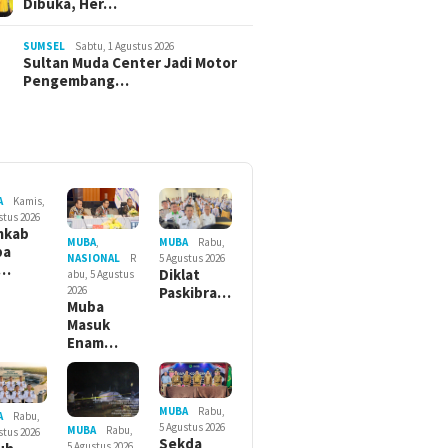
Dibuka, Her…
SUMSEL
Sabtu, 1 Agustus 2026
Sultan Muda Center Jadi Motor
Pengembang…
A
Kamis,
stus 2026
mkab
MUBA
Rabu,
MUBA
,
ba
5 Agustus 2026
NASIONAL
R
r…
Diklat
abu, 5 Agustus
Paskibra…
2026
Muba
Masuk
Enam…
MUBA
Rabu,
A
Rabu,
5 Agustus 2026
MUBA
Rabu,
stus 2026
Sekda
5 Agustus 2026