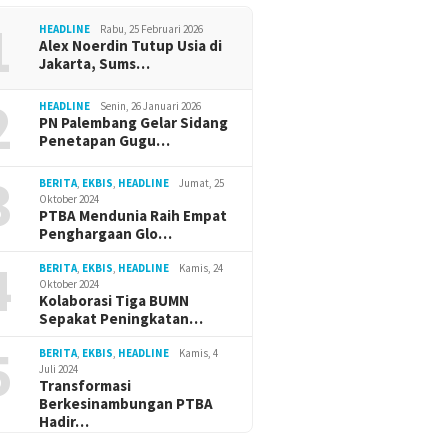
1
HEADLINE
Rabu, 25 Februari 2026
Alex Noerdin Tutup Usia di
Jakarta, Sums…
2
HEADLINE
Senin, 26 Januari 2026
PN Palembang Gelar Sidang
Penetapan Gugu…
3
BERITA
,
EKBIS
,
HEADLINE
Jumat, 25
Oktober 2024
PTBA Mendunia Raih Empat
Penghargaan Glo…
4
BERITA
,
EKBIS
,
HEADLINE
Kamis, 24
Oktober 2024
Kolaborasi Tiga BUMN
Sepakat Peningkatan…
5
BERITA
,
EKBIS
,
HEADLINE
Kamis, 4
Juli 2024
Transformasi
Berkesinambungan PTBA
Hadir…