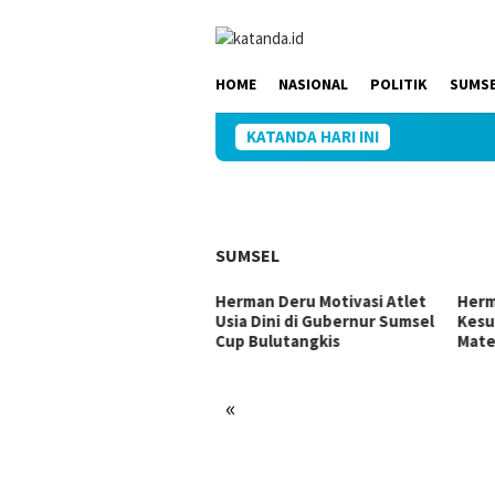
Loncat
ke
konten
HOME
NASIONAL
POLITIK
SUMS
KATANDA HARI INI
SUMSEL
 Ujang Perjuangkan
Herman Deru Motivasi Atlet
Herm
rastruktur Sumsel Lewat
Usia Dini di Gubernur Sumsel
Kesu
gram IJD 2027
Cup Bulutangkis
Mate
«