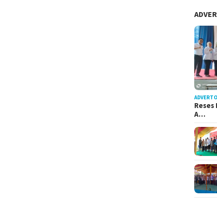
ADVER
ADVERTO
Reses 
A…