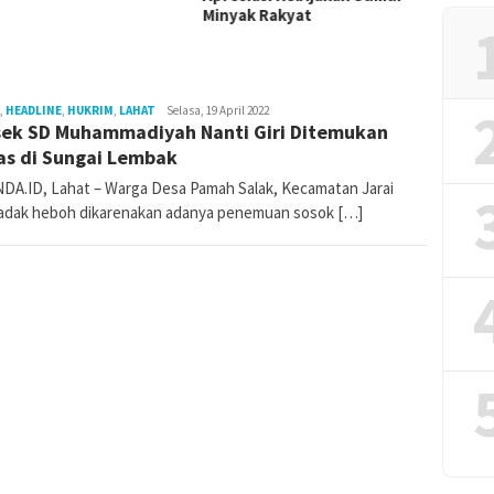
Minyak Rakyat
,
HEADLINE
,
HUKRIM
,
LAHAT
redaktur
Selasa, 19 April 2022
ek SD Muhammadiyah Nanti Giri Ditemukan
s di Sungai Lembak
DA.ID, Lahat – Warga Desa Pamah Salak, Kecamatan Jarai
dak heboh dikarenakan adanya penemuan sosok […]