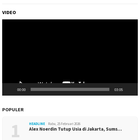
VIDEO
Pemutar
Video
00:00
03:05
POPULER
1
HEADLINE
Rabu, 25 Februari 2026
Alex Noerdin Tutup Usia di Jakarta, Sums…