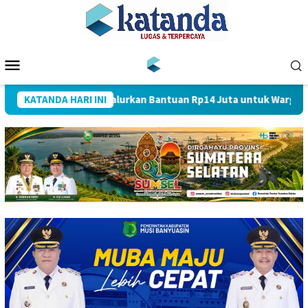
Loncat
ke
konten
Menu
Mobile
Arwani Alwani Cs Salurkan Bantuan Rp14 Juta untuk Warga Desa 
KATANDA HARI INI