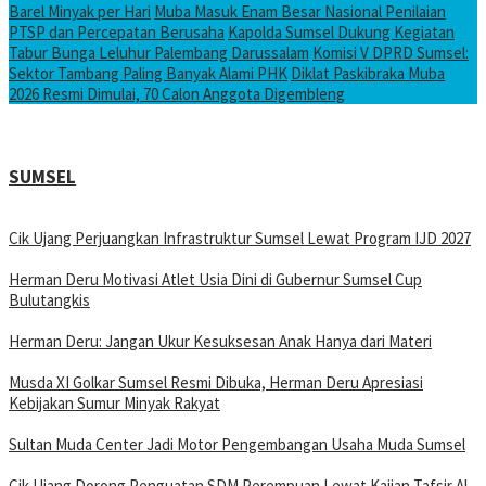
Barel Minyak per Hari
Muba Masuk Enam Besar Nasional Penilaian
PTSP dan Percepatan Berusaha
Kapolda Sumsel Dukung Kegiatan
Tabur Bunga Leluhur Palembang Darussalam
Komisi V DPRD Sumsel:
Sektor Tambang Paling Banyak Alami PHK
Diklat Paskibraka Muba
2026 Resmi Dimulai, 70 Calon Anggota Digembleng
SUMSEL
Cik Ujang Perjuangkan Infrastruktur Sumsel Lewat Program IJD 2027
Herman Deru Motivasi Atlet Usia Dini di Gubernur Sumsel Cup
Bulutangkis
Herman Deru: Jangan Ukur Kesuksesan Anak Hanya dari Materi
Musda XI Golkar Sumsel Resmi Dibuka, Herman Deru Apresiasi
Kebijakan Sumur Minyak Rakyat
Sultan Muda Center Jadi Motor Pengembangan Usaha Muda Sumsel
Cik Ujang Dorong Penguatan SDM Perempuan Lewat Kajian Tafsir Al-