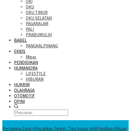
OKI
OKU
OKU TIMUR
OKU SELATAN
PAGARALAM
PALI
PRABUMULIH
BABEL
PANGKALPINANG
EKBIS
Migas
PENDIDIKAN
HUMANIORA
LIFESTYLE
HIBURAN
HUKRIM
OLAHRAGA
OTOMOTIF
OPINI
KATANDA HARI INI
Pertamina Zona 4 Pecahkan Target, Tiga Sumur Infill Hasilkan Ribuan