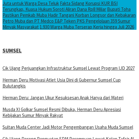
Juta untuk Warga Desa Teluk
Fakta Sidang Korupsi KUR BSI
Terungkap, Kuasa Hukum Soroti Aliran Dana Rp8 Miliar
Bupati Toha
Pastikan Pemkab Muba Hadir Tangani Korban Longsor dan Kebakaran
Petro Muba dan PT Medco E&P Teken PKS Pengelolaan 359 Sumur
Minyak Masyarakat
1.930 Warga Muba Terserap Kerja hingga Juli 2026
SUMSEL
Cik Ujang Perjuangkan Infrastruktur Sumsel Lewat Program IJD 2027
Herman Deru Motivasi Atlet Usia Dini di Gubernur Sumsel Cup
Bulutangkis
Herman Deru: Jangan Ukur Kesuksesan Anak Hanya dari Materi
Musda XI Golkar Sumsel Resmi Dibuka, Herman Deru Apresiasi
Kebijakan Sumur Minyak Rakyat
Sultan Muda Center Jadi Motor Pengembangan Usaha Muda Sumsel
Cik Ujang Dorong Penguatan SDM Perempuan Lewat Kajian Tafsir Al-