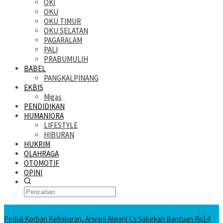
OKI
OKU
OKU TIMUR
OKU SELATAN
PAGARALAM
PALI
PRABUMULIH
BABEL
PANGKALPINANG
EKBIS
Migas
PENDIDIKAN
HUMANIORA
LIFESTYLE
HIBURAN
HUKRIM
OLAHRAGA
OTOMOTIF
OPINI
KATANDA HARI INI
Peduli Korban Kebakaran, Arwani Alwani Cs Salurkan Bantuan Rp14