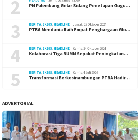
2
HEADLINE
Senin, 26 Januari 2026
PN Palembang Gelar Sidang Penetapan Gugu…
3
BERITA
,
EKBIS
,
HEADLINE
Jumat, 25 Oktober 2024
PTBA Mendunia Raih Empat Penghargaan Glo…
4
BERITA
,
EKBIS
,
HEADLINE
Kamis, 24 Oktober 2024
Kolaborasi Tiga BUMN Sepakat Peningkatan…
5
BERITA
,
EKBIS
,
HEADLINE
Kamis, 4 Juli 2024
Transformasi Berkesinambungan PTBA Hadir…
ADVERTORIAL