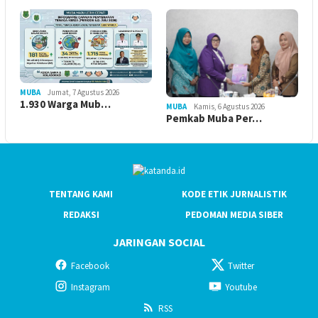
MUBA
Jumat, 7 Agustus 2026
1.930 Warga Mub…
MUBA
Kamis, 6 Agustus 2026
Pemkab Muba Per…
TENTANG KAMI
KODE ETIK JURNALISTIK
REDAKSI
PEDOMAN MEDIA SIBER
JARINGAN SOCIAL
Facebook
Twitter
Instagram
Youtube
RSS