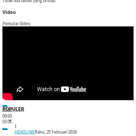
Tidak ada laman yang di load.
Video
Pemutar Video
POPULER
00:00
00:00
03:05
1
HEADLINE
Rabu, 25 Februari 2026