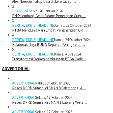
Alex Noerdin Tutup Usia di Jakarta, Sums…
2
HEADLINE
Senin, 26 Januari 2026
PN Palembang Gelar Sidang Penetapan Gugu…
3
BERITA
,
EKBIS
,
HEADLINE
Jumat, 25 Oktober 2024
PTBA Mendunia Raih Empat Penghargaan Glo…
4
BERITA
,
EKBIS
,
HEADLINE
Kamis, 24 Oktober 2024
Kolaborasi Tiga BUMN Sepakat Peningkatan…
5
BERITA
,
EKBIS
,
HEADLINE
Kamis, 4 Juli 2024
Transformasi Berkesinambungan PTBA Hadir…
ADVERTORIAL
ADVERTORIAL
Rabu, 18 Februari 2026
Reses DPRD Sumsel di SMAN 8 Palembang, A…
ADVERTORIAL
Selasa, 17 Februari 2026
Reses DPRD Sumsel di SMA N 1 Lawang Weta…
ADVERTORIAL
Selasa, 17 Februari 2026