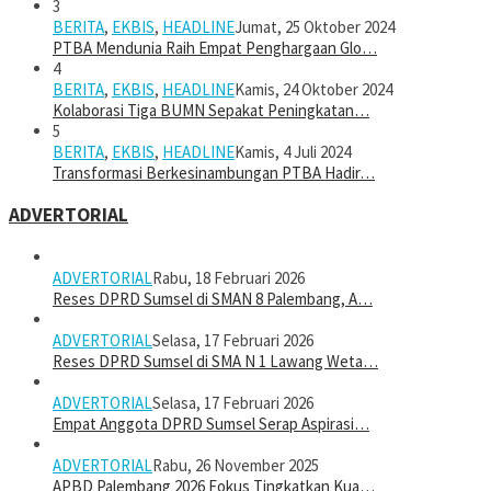
3
BERITA
,
EKBIS
,
HEADLINE
Jumat, 25 Oktober 2024
PTBA Mendunia Raih Empat Penghargaan Glo…
4
BERITA
,
EKBIS
,
HEADLINE
Kamis, 24 Oktober 2024
Kolaborasi Tiga BUMN Sepakat Peningkatan…
5
BERITA
,
EKBIS
,
HEADLINE
Kamis, 4 Juli 2024
Transformasi Berkesinambungan PTBA Hadir…
ADVERTORIAL
ADVERTORIAL
Rabu, 18 Februari 2026
Reses DPRD Sumsel di SMAN 8 Palembang, A…
ADVERTORIAL
Selasa, 17 Februari 2026
Reses DPRD Sumsel di SMA N 1 Lawang Weta…
ADVERTORIAL
Selasa, 17 Februari 2026
Empat Anggota DPRD Sumsel Serap Aspirasi…
ADVERTORIAL
Rabu, 26 November 2025
APBD Palembang 2026 Fokus Tingkatkan Kua…