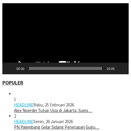
Pemutar
Video
00:00
03:05
POPULER
1
HEADLINE
Rabu, 25 Februari 2026
Alex Noerdin Tutup Usia di Jakarta, Sums…
2
HEADLINE
Senin, 26 Januari 2026
PN Palembang Gelar Sidang Penetapan Gugu…