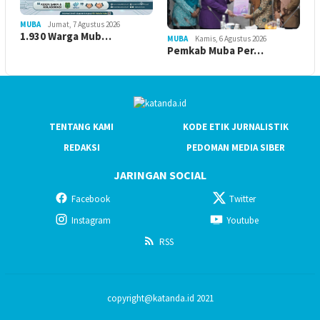
MUBA
Jumat, 7 Agustus 2026
1.930 Warga Mub…
MUBA
Kamis, 6 Agustus 2026
Pemkab Muba Per…
TENTANG KAMI
KODE ETIK JURNALISTIK
REDAKSI
PEDOMAN MEDIA SIBER
JARINGAN SOCIAL
Facebook
Twitter
Instagram
Youtube
RSS
copyright@katanda.id 2021