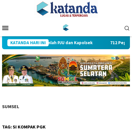
Loncat
ke
konten
Menu
Mobile
impin Sertijab Sejumlah PJU dan Kapolsek
KATANDA HARI INI
712 Pegawai P
SUMSEL
TAG:
SI KOMPAK PGK