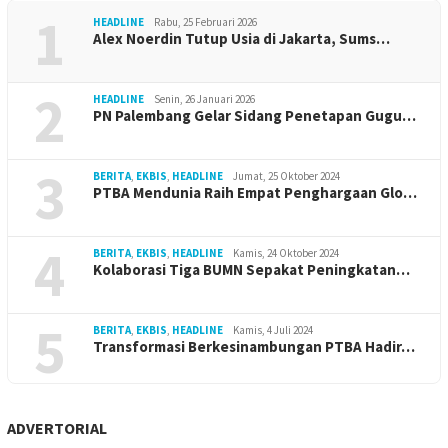
1
HEADLINE
Rabu, 25 Februari 2026
Alex Noerdin Tutup Usia di Jakarta, Sums…
2
HEADLINE
Senin, 26 Januari 2026
PN Palembang Gelar Sidang Penetapan Gugu…
3
BERITA
,
EKBIS
,
HEADLINE
Jumat, 25 Oktober 2024
PTBA Mendunia Raih Empat Penghargaan Glo…
4
BERITA
,
EKBIS
,
HEADLINE
Kamis, 24 Oktober 2024
Kolaborasi Tiga BUMN Sepakat Peningkatan…
5
BERITA
,
EKBIS
,
HEADLINE
Kamis, 4 Juli 2024
Transformasi Berkesinambungan PTBA Hadir…
ADVERTORIAL