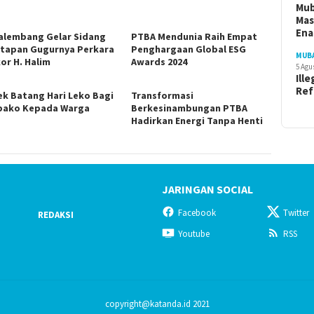
Mu
Ma
En
alembang Gelar Sidang
PTBA Mendunia Raih Empat
tapan Gugurnya Perkara
Penghargaan Global ESG
MUB
or H. Halim
Awards 2024
5 Agu
Ille
Ref
ek Batang Hari Leko Bagi
Transformasi
ako Kepada Warga
Berkesinambungan PTBA
Hadirkan Energi Tanpa Henti
JARINGAN SOCIAL
Facebook
Twitter
REDAKSI
Youtube
RSS
copyright@katanda.id 2021