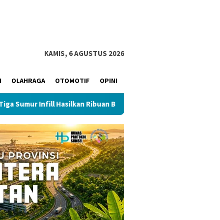
KAMIS, 6 AGUSTUS 2026
M
OLAHRAGA
OTOMOTIF
OPINI
nfill Hasilkan Ribuan Barel Minyak per Hari
Muba Masuk E