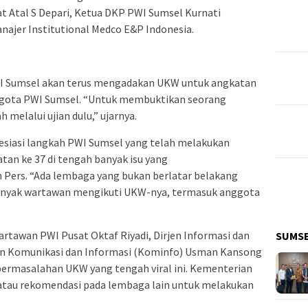
t Atal S Depari, Ketua DKP PWI Sumsel Kurnati
ajer Institutional Medco E&P Indonesia.
WI Sumsel akan terus mengadakan UKW untuk angkatan
nggota PWI Sumsel. “Untuk membuktikan seorang
melalui ujian dulu,” ujarnya.
esiasi langkah PWI Sumsel yang telah melakukan
an ke 37 di tengah banyak isu yang
ers. “Ada lembaga yang bukan berlatar belakang
anyak wartawan mengikuti UKW-nya, termasuk anggota
tawan PWI Pusat Oktaf Riyadi, Dirjen Informasi dan
SUMS
an Komunikasi dan Informasi (Kominfo) Usman Kansong
permasalahan UKW yang tengah viral ini. Kementerian
atau rekomendasi pada lembaga lain untuk melakukan