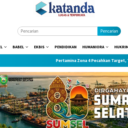
Pencarian
EL
BABEL
EKBIS
PENDIDIKAN
HUMANIORA
HUKRI
Pertamina Zona 4 Pecahkan Target, Tiga Sumur I