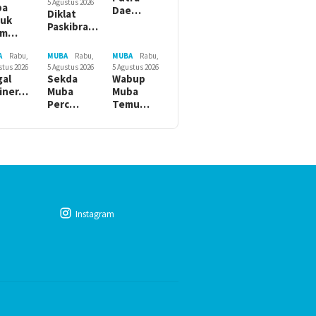
5 Agustus 2026
ba
Dae…
Diklat
suk
Paskibra…
am…
A
Rabu,
MUBA
Rabu,
MUBA
Rabu,
stus 2026
5 Agustus 2026
5 Agustus 2026
gal
Sekda
Wabup
iner…
Muba
Muba
Perc…
Temu…
Instagram