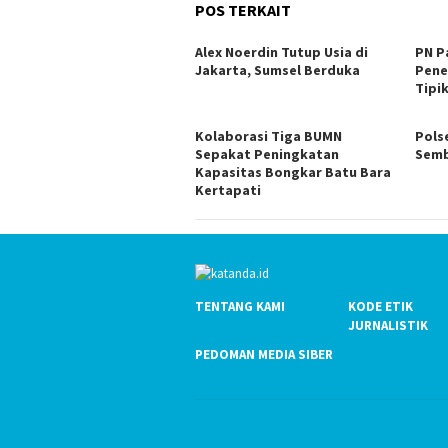
POS TERKAIT
Alex Noerdin Tutup Usia di
PN P
Jakarta, Sumsel Berduka
Pene
Tipik
Kolaborasi Tiga BUMN
Pols
Sepakat Peningkatan
Semb
Kapasitas Bongkar Batu Bara
Kertapati
TENTANG KAMI
KODE ETIK
JURNALISTIK
PEDOMAN MEDIA SIBER