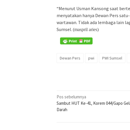
“Menurut Usman Kansong saat berte
menyatakan hanya Dewan Pers satu-s
wartawan. Tidak ada lembaga lain la
Sumsel.
(maspril aries)
Dewan Pers
pwi
PWI Sumsel
Navigasi
Pos sebelumnya
Sambut HUT Ke-41, Korem 044/Gapo Gel
pos
Darah