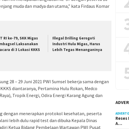
k jenjang muda dan madya dan utama,” kata Firdaus Komar
T RI ke-79, SKK Migas
Illegal Drilling Gerogoti
mbagsel Laksanakan
Industri Hulu Migas, Harus
acara di 3 Lokasi KKKS
Lebih Tegas Menanganinya
ng 28 – 29 Juni 2021 PWI Sumsel bekerja sama dengan
 KKKS diantaranya, Pertamina Hulu Rokan, Medco
 Raya), Tropik Energi, Odira Energi Karang Agung dan
ADVER
ng dengan menerapkan protokol kesehatan, peserta
ADVERTO
Reses 
ni lebih dulu rapid test dan dibuka Kepala Dinas
A…
diri Ketua Bidang Pembelaan Wartawan PWI Pusat