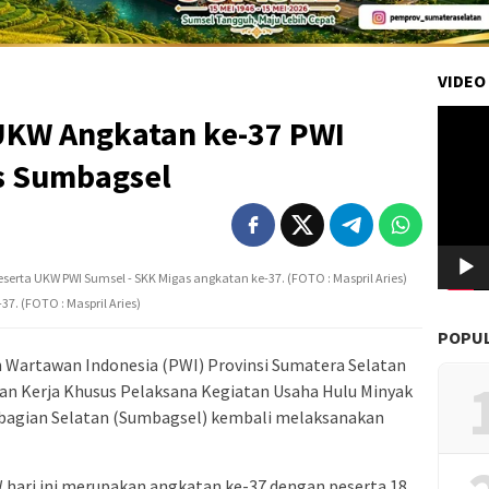
VIDEO
Pemuta
UKW Angkatan ke-37 PWI
Video
s Sumbagsel
eserta UKW PWI Sumsel - SKK Migas angkatan ke-37. (FOTO : Maspril Aries)
7. (FOTO : Maspril Aries)
POPU
Wartawan Indonesia (PWI) Provinsi Sumatera Selatan
n Kerja Khusus Pelaksana Kegiatan Usaha Hulu Minyak
 bagian Selatan (Sumbagsel) kembali melaksanakan
hari ini merupakan angkatan ke-37 dengan peserta 18