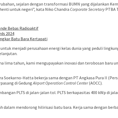
ubahan, sejalan dengan transformasi BUMN yang dijalankan Keme
enti untuk negeri”, kata Niko Chandra
Corporate Secretary
PTBA T
ande Bebas Radioaktif
rds 2024
ngkar Batu Bara Kertapati
tuk menjadi perusahaan energi kelas dunia yang peduli lingkungan
elanjutan.
a lima tahun, kami mengupayakan inovasi dan terobosan baru unt
 Soekarno-Hatta bekerja sama dengan PT Angkasa Pura II (Perser
rpasang di Gedung
Airport Operation Control Center
(AOCC).
gan PLTS di jalan-jalan tol. PLTS berkapasitas 400 kWp di jalan
dalam mendorong hilirisasi batu bara. Kerja sama dengan berbag