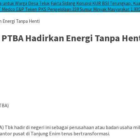
ta untuk Warga Desa Teluk
Fakta Sidang Korupsi KUR BSI Terungkap, Kuas
T Medco E&P Teken PKS Pengelolaan 359 Sumur Minyak Masyarakat
1.93
 Energi Tanpa Henti
PTBA Hadirkan Energi Tanpa Hen
PTBA)
 Tbk hadir di negeri ini sebagai perusahaan atau badan usaha m
tor pusat di Tanjung Enim terus bertransformasi.