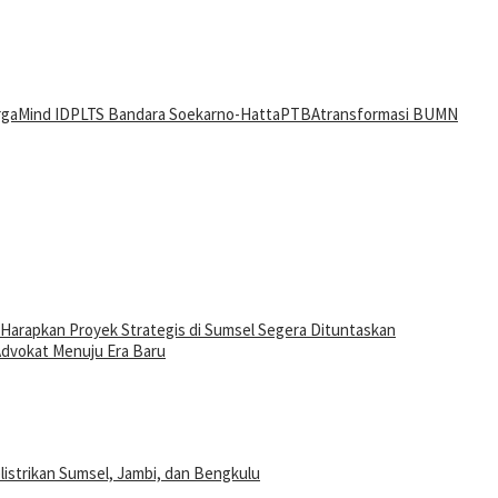
rga
Mind ID
PLTS Bandara Soekarno-Hatta
PTBA
transformasi BUMN
 Harapkan Proyek Strategis di Sumsel Segera Dituntaskan
dvokat Menuju Era Baru
listrikan Sumsel, Jambi, dan Bengkulu