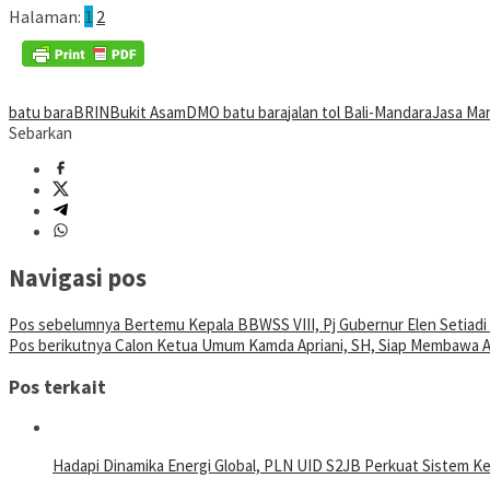
Halaman:
1
2
batu bara
BRIN
Bukit Asam
DMO batu bara
jalan tol Bali-Mandara
Jasa Ma
Sebarkan
Navigasi pos
Pos sebelumnya
Bertemu Kepala BBWSS VIII, Pj Gubernur Elen Setiadi
Pos berikutnya
Calon Ketua Umum Kamda Apriani, SH, Siap Membawa A
Pos terkait
Hadapi Dinamika Energi Global, PLN UID S2JB Perkuat Sistem Ke