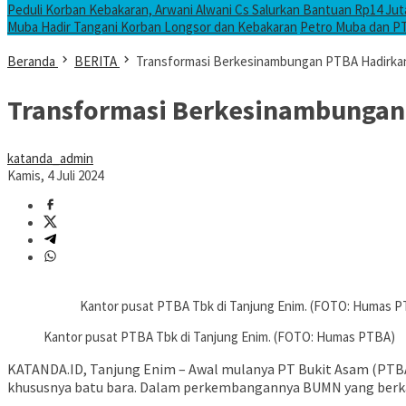
Peduli Korban Kebakaran, Arwani Alwani Cs Salurkan Bantuan Rp14 Ju
Muba Hadir Tangani Korban Longsor dan Kebakaran
Petro Muba dan P
Beranda
BERITA
Transformasi Berkesinambungan PTBA Hadirkan
Transformasi Berkesinambungan 
katanda_admin
Kamis, 4 Juli 2024
Kantor pusat PTBA Tbk di Tanjung Enim. (FOTO: Humas 
Kantor pusat PTBA Tbk di Tanjung Enim. (FOTO: Humas PTBA)
KATANDA.ID, Tanjung Enim – Awal mulanya PT Bukit Asam (PTBA)
khususnya batu bara. Dalam perkembangannya BUMN yang berkan