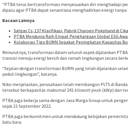
“PTBA terus bertransformasi menyesuaikan diri menghadapi per
dipacu agar PTBA dapat senantiasa menghadirkan energi tanpa h
Bacaan Lainnya
Satgas Cs-137 Klarifikasi, Pabrik Charoen Pokphand di Cik
PTBA Mendunia Raih Empat Penghargaan Global ESG Awa
Kolaborasi Tiga BUMN Sepakat Peningkatan Kapasitas Bo
Menurutnya, transformasi dalam seluruh aspek dijalankan PTBA un
transisi menuju energi bersih dan ramah lingkungan secara berk
“Sejalan dengan transformasi BUMN yang telah dijalankan selam
peduli lingkungan”, katanya.
Niko menjelaskan, perusahaan telah membangun PLTS di Bandara
tersebut berkapasitas maksimal 241
kilowatt-peak
(kWp) dan te
PTBA juga bekerja sama dengan Jasa Marga Group untuk pengemban
sejak 21 September 2022.
PTBA juga berkomitmen untuk mendukung kebijakan pemerintah 
batu bara.