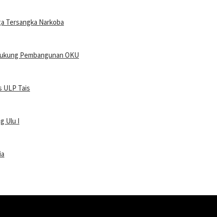
Tiga Tersangka Narkoba
uk Dukung Pembangunan OKU
s ULP Tais
g Ulu I
ia