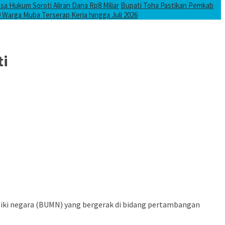
a Hukum Soroti Aliran Dana Rp8 Miliar
Bupati Toha Pastikan Pemkab
0 Warga Muba Terserap Kerja hingga Juli 2026
ti
iliki negara (BUMN) yang bergerak di bidang pertambangan