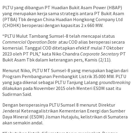
PLTU yang dibangun PT Huadian Bukit Asam Power (HBAP)
yang merupakan kerja sama strategis antara PT Bukit Asam
(PTBA) Tbk dengan China Huadian Hongkong Company Ltd
(CHDHK) beroperasi dengan kapasitas 2 x 660 MW.
“PLTU Mulut Tambang Sumsel-8 telah mencapai status
Commercial Operation Date
atau COD alias beroperasi secara
komersial. Tanggal COD ditetapkan efektif mulai 7 Oktober
2023 oleh PT PLN,” kata Niko Chandra
Corporate Secretary
PT
Bukit Asam Tbk dalam keterangan pers, Kamis (2/11).
Menurut Niko, PLTU MT Sumsel-8 yang merupakan bagian dari
Program Pembangunan Pembangkit Listrik 35.000 MW. PLTU
yang juga dikenal sebagai PLTU Tanjung Lalang
groundbreaking
dilakukan pada November 2015 oleh Menteri ESDM saat itu
Sudirman Said.
Dengan beroperasinya PLTU Sumsel 8 menurut Direktur
Jenderal Ketenagalistrikan Kementerian Energi dan Sumber
Daya Mineral (ESDM) Jisman Hutajulu, kelistrikan di Sumatera
akan semakin andal.