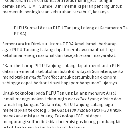
“Kebutuhan listrik di Sumatera terus meningkat. Dengan
demikian PLTU MT Sumsel 8 ini memiliki peran penting untuk
memenuhi peningkatan kebutuhan tersebut”, katanya.
PLTU Sumsel 8 atau PLTU Tanjung Lalang di Kecamatan Ta
PTBA)
Sementara itu Direktur Utama PTBA Arsal Ismail berharap
agar PLTU Tanjung Lalang dapat membawa manfaat bagi
ketahanan energi nasional dan kesejahteraan masyarakat.
“Kami berharap PLTU Tanjung Lalang dapat membantu PLN
dalam memenuhi kebutuhan listrik di wilayah Sumatera, serta
menciptakan
multiplier effect
untuk pertumbuhan ekonomi
sehingga dapat berkontribusi bagi pembangunan”, ujarnya.
Untuk teknologi pada PLTU Tanjung Lalang menurut Arsal
Ismail menggunakan teknologi
super critical
yang efisien dan
ramah lingkungan. “Selain itu, PLTU Tanjung Lalang juga
menerapkan teknologi
Flue Gas Desulfurization
ata FGD untuk
menekan emisi gas buang. Teknologi FGD ini dapat
mengurangi sulfur dioksida dari emisi gas buang pembangkit
listrik berbahan bakar batu bara”, katanya.