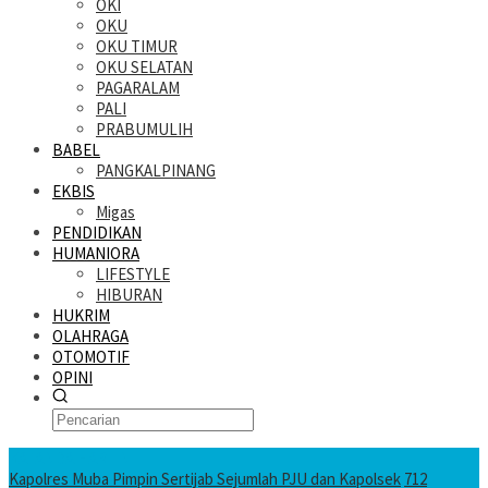
OKI
OKU
OKU TIMUR
OKU SELATAN
PAGARALAM
PALI
PRABUMULIH
BABEL
PANGKALPINANG
EKBIS
Migas
PENDIDIKAN
HUMANIORA
LIFESTYLE
HIBURAN
HUKRIM
OLAHRAGA
OTOMOTIF
OPINI
KATANDA HARI INI
Kapolres Muba Pimpin Sertijab Sejumlah PJU dan Kapolsek
712