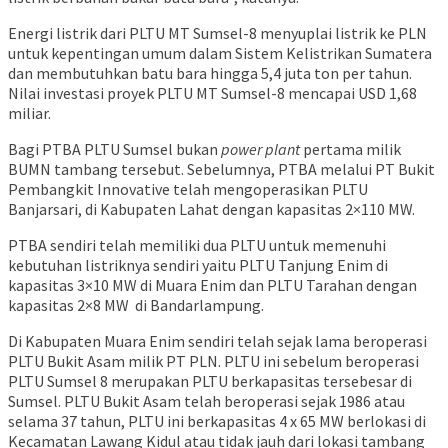
Energi listrik dari PLTU MT Sumsel-8 menyuplai listrik ke PLN
untuk kepentingan umum dalam Sistem Kelistrikan Sumatera
dan membutuhkan batu bara hingga 5,4 juta ton per tahun.
Nilai investasi proyek PLTU MT Sumsel-8 mencapai USD 1,68
miliar.
Bagi PTBA PLTU Sumsel bukan
power plant
pertama milik
BUMN tambang tersebut. Sebelumnya, PTBA melalui PT Bukit
Pembangkit Innovative telah mengoperasikan PLTU
Banjarsari, di Kabupaten Lahat dengan kapasitas 2×110 MW.
PTBA sendiri telah memiliki dua PLTU untuk memenuhi
kebutuhan listriknya sendiri yaitu PLTU Tanjung Enim di
kapasitas 3×10 MW di Muara Enim dan PLTU Tarahan dengan
kapasitas 2×8 MW di Bandarlampung.
Di Kabupaten Muara Enim sendiri telah sejak lama beroperasi
PLTU Bukit Asam milik PT PLN. PLTU ini sebelum beroperasi
PLTU Sumsel 8 merupakan PLTU berkapasitas tersebesar di
Sumsel. PLTU Bukit Asam telah beroperasi sejak 1986 atau
selama 37 tahun, PLTU ini berkapasitas 4 x 65 MW berlokasi di
Kecamatan Lawang Kidul atau tidak jauh dari lokasi tambang