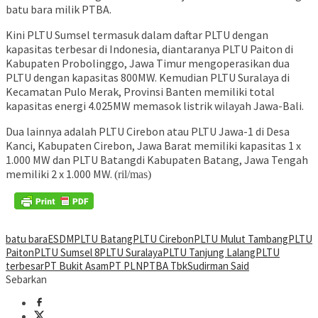
batu bara milik PTBA.
Kini PLTU Sumsel termasuk dalam daftar PLTU dengan
kapasitas terbesar di Indonesia, diantaranya PLTU Paiton di
Kabupaten Probolinggo, Jawa Timur mengoperasikan dua
PLTU dengan kapasitas 800MW. Kemudian PLTU Suralaya di
Kecamatan Pulo Merak, Provinsi Banten memiliki total
kapasitas energi 4.025MW memasok listrik wilayah Jawa-Bali.
Dua lainnya adalah PLTU Cirebon atau PLTU Jawa-1 di Desa
Kanci, Kabupaten Cirebon, Jawa Barat memiliki kapasitas 1 x
1.000 MW dan PLTU Batangdi Kabupaten Batang, Jawa Tengah
memiliki 2 x 1.000 MW.
(ril/mas)
batu bara
ESDM
PLTU Batang
PLTU Cirebon
PLTU Mulut Tambang
PLTU
Paiton
PLTU Sumsel 8
PLTU Suralaya
PLTU Tanjung Lalang
PLTU
terbesar
PT Bukit Asam
PT PLN
PTBA Tbk
Sudirman Said
Sebarkan