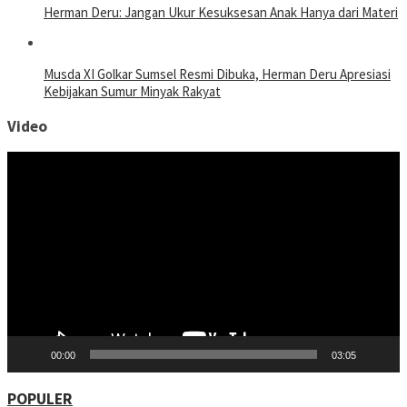
Herman Deru: Jangan Ukur Kesuksesan Anak Hanya dari Materi
Musda XI Golkar Sumsel Resmi Dibuka, Herman Deru Apresiasi
Kebijakan Sumur Minyak Rakyat
Video
Pemutar
Video
00:00
03:05
POPULER