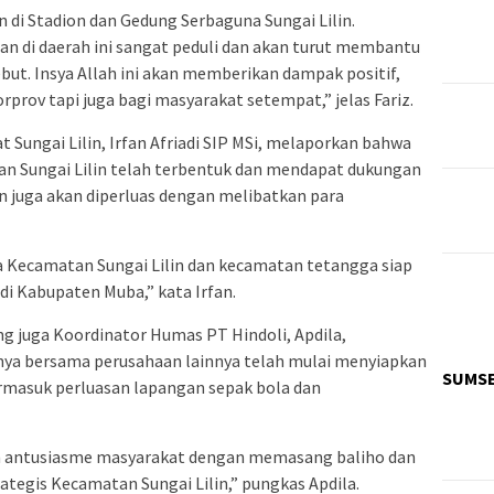
 di Stadion dan Gedung Serbaguna Sungai Lilin.
n di daerah ini sangat peduli dan akan turut membantu
but. Insya Allah ini akan memberikan dampak positif,
prov tapi juga bagi masyarakat setempat,” jelas Fariz.
ungai Lilin, Irfan Afriadi SIP MSi, melaporkan bahwa
Sungai Lilin telah terbentuk dan mendapat dukungan
n juga akan diperluas dengan melibatkan para
ecamatan Sungai Lilin dan kecamatan tetangga siap
i Kabupaten Muba,” kata Irfan.
 juga Koordinator Humas PT Hindoli, Apdila,
nya bersama perusahaan lainnya telah mulai menyiapkan
SUMS
ermasuk perluasan lapangan sepak bola dan
n antusiasme masyarakat dengan memasang baliho dan
rategis Kecamatan Sungai Lilin,” pungkas Apdila.