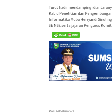
Turut hadir mendampingi diantarany
Kabid Penelitian dan Pengembangan 
Informatika Muba Herryandi Sinulin
SE MSi, serta jajaran Pengurus Komi
Navigasi
Pos sebelumnya