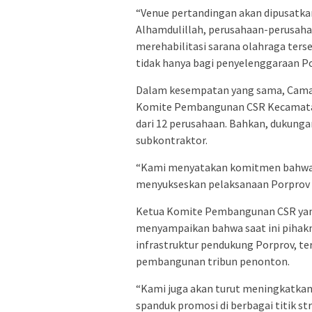
“Venue pertandingan akan dipusatkan
Alhamdulillah, perusahaan-perusahaa
merehabilitasi sarana olahraga terse
tidak hanya bagi penyelenggaraan Por
Dalam kesempatan yang sama, Camat S
Komite Pembangunan CSR Kecamatan 
dari 12 perusahaan. Bahkan, dukunga
subkontraktor.
“Kami menyatakan komitmen bahwa K
menyukseskan pelaksanaan Porprov d
Ketua Komite Pembangunan CSR yang
menyampaikan bahwa saat ini pihak
infrastruktur pendukung Porprov, t
pembangunan tribun penonton.
“Kami juga akan turut meningkatka
spanduk promosi di berbagai titik st