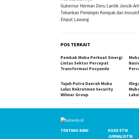
Gubernur Herman Deru Lantik Joncik-Arif
pos
Tekankan Pemimpin Kompak dan Inovatif
Empat Lawang
POS TERKAIT
Pemkab Muba Perkuat Sinergi
Muba
Lintas Sektor Percepat
Nasi
Transformasi Posyandu
Perc
Tujuh Putra Daerah Muba
Illeg
Lulus Rekrutmen Security
Muba
Wilmar Group
Laku
TENTANG KAMI
KODE ETIK
JURNALISTIK