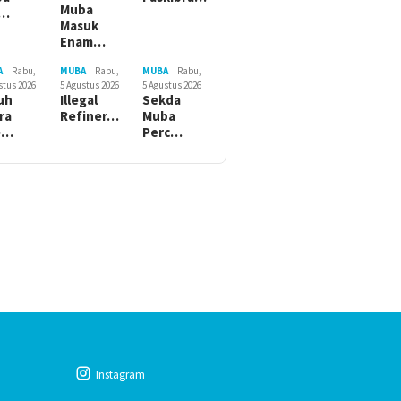
Muba
r…
Masuk
Enam…
A
Rabu,
MUBA
Rabu,
MUBA
Rabu,
stus 2026
5 Agustus 2026
5 Agustus 2026
uh
Illegal
Sekda
ra
Refiner…
Muba
e…
Perc…
Instagram