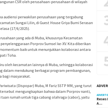
angunan CSR oleh perusahaan-perusahaan di wilayah
ma audiensi perwakilan perusahaan yang tergabung
atan Sungai Lilin, di Guest House Griya Bumi Serasan
elasa (17/6/2025).
erusahaan yang ada di Muba, khususnya Kecamatan
g penyelenggaraan Porprov Sumsel ke-XV. Kita diberikan
i momentum baik untuk menunjukkan kolaborasi antara
pati Toha.
iru oleh kecamatan lainnya di Muba, sehingga kolaborasi
ang dalam mendukung berbagai program pembangunan,
a bagi masyarakat.
riwisata (Dispopar) Muba, M Fariz SSTP MM, yang turut
ADVER
 tersebut mengungkapkan bahwa dalam Porprov nanti,
ADVERTO
 tuan rumah untuk tiga cabang olahraga (cabor), yaitu
Reses 
A…