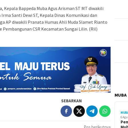
a, Kepala Bappeda Muba Agus Arisman ST MT diwakili
Irma Santi Dewi ST, Kepala Dinas Komunikasi dan
gga AP diwakili Pranata Humas Ahli Muda Slamet Rianto
te Pembangunan CSR Kecamatan Sungai Lilin. (Ril)
MUBA
SEBARKAN
MUB
6 Agu
Pe
Pos berikutnya
Mu