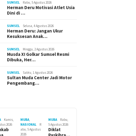
SUMSEL
Rabu, 5 Agustus 2026
Herman Deru Motivasi Atlet Usia
Dini di …
SUMSEL
Selasa, 4 Agustus 2026
Herman Deru: Jangan Ukur
Kesuksesan Anak…
SUMSEL
Minggu, 2 Agustus 2026
Musda XI Golkar Sumsel Resmi
Dibuka, Her…
SUMSEL
Sabtu, 1 Agustus 2026
Sultan Muda Center Jadi Motor
Pengembang…
A
Kamis,
MUBA
,
MUBA
Rabu,
stus 2026
NASIONAL
R
5 Agustus 2026
mkab
Diklat
abu, 5 Agustus
ba
2026
Paskibra…