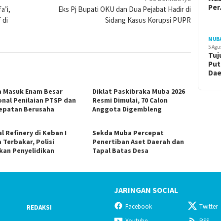
Pe
a’i,
Eks Pj Bupati OKU dan Dua Pejabat Hadir di
 di
Sidang Kasus Korupsi PUPR
MUB
5 Agu
Tuj
Put
Da
 Masuk Enam Besar
Diklat Paskibraka Muba 2026
onal Penilaian PTSP dan
Resmi Dimulai, 70 Calon
epatan Berusaha
Anggota Digembleng
al Refinery di Keban I
Sekda Muba Percepat
 Terbakar, Polisi
Penertiban Aset Daerah dan
kan Penyelidikan
Tapal Batas Desa
JARINGAN SOCIAL
Facebook
Twitter
REDAKSI
Youtube
RSS