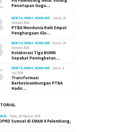
2
PN Palembang Gelar Sidang
Penetapan Gugu…
3
BERITA
,
EKBIS
,
HEADLINE
Jumat, 25
Oktober 2024
PTBA Mendunia Raih Empat
Penghargaan Glo…
4
BERITA
,
EKBIS
,
HEADLINE
Kamis, 24
Oktober 2024
Kolaborasi Tiga BUMN
Sepakat Peningkatan…
5
BERITA
,
EKBIS
,
HEADLINE
Kamis, 4
Juli 2024
Transformasi
Berkesinambungan PTBA
Hadir…
TORIAL
RIAL
Rabu, 18 Februari 2026
DPRD Sumsel di SMAN 8 Palembang,