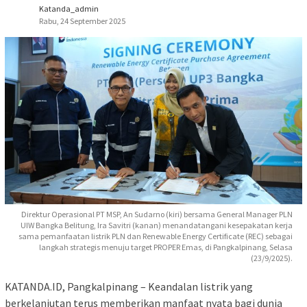
Katanda_admin
Rabu, 24 September 2025
Direktur Operasional PT MSP, An Sudarno (kiri) bersama General Manager PLN
UIW Bangka Belitung, Ira Savitri (kanan) menandatangani kesepakatan kerja
sama pemanfaatan listrik PLN dan Renewable Energy Certificate (REC) sebagai
langkah strategis menuju target PROPER Emas, di Pangkalpinang, Selasa
(23/9/2025).
KATANDA.ID, Pangkalpinang – Keandalan listrik yang
berkelanjutan terus memberikan manfaat nyata bagi dunia