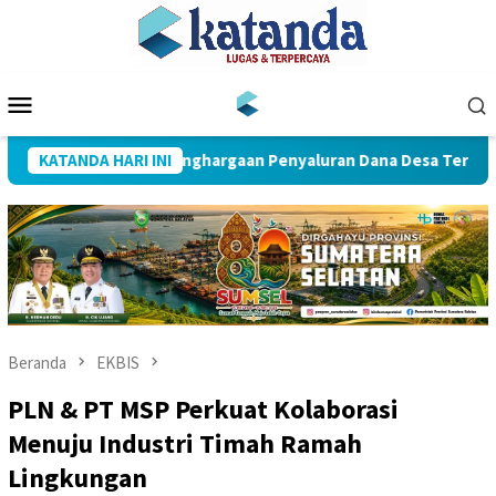
Loncat
ke
konten
Menu
Mobile
Muba Raih Penghargaan Penyaluran Dana Desa Tercepat
KATANDA HARI INI
Beranda
EKBIS
PLN & PT MSP Perkuat Kolaborasi
Menuju Industri Timah Ramah
Lingkungan