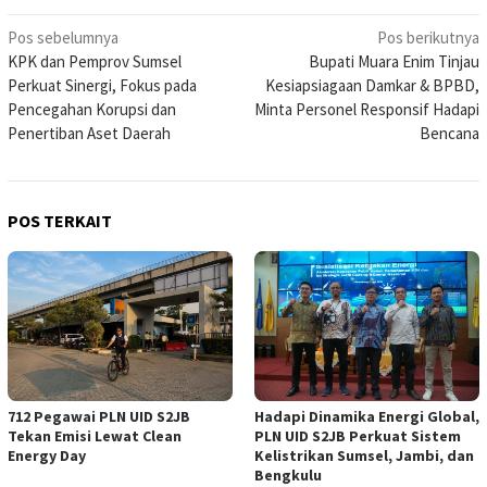
Navigasi
Pos sebelumnya
Pos berikutnya
KPK dan Pemprov Sumsel
Bupati Muara Enim Tinjau
pos
Perkuat Sinergi, Fokus pada
Kesiapsiagaan Damkar & BPBD,
Pencegahan Korupsi dan
Minta Personel Responsif Hadapi
Penertiban Aset Daerah
Bencana
POS TERKAIT
712 Pegawai PLN UID S2JB
Hadapi Dinamika Energi Global,
Tekan Emisi Lewat Clean
PLN UID S2JB Perkuat Sistem
Energy Day
Kelistrikan Sumsel, Jambi, dan
Bengkulu