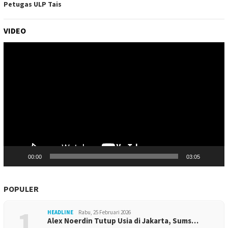
Petugas ULP Tais
VIDEO
Pemutar
Video
00:00
03:05
POPULER
1
HEADLINE
Rabu, 25 Februari 2026
Alex Noerdin Tutup Usia di Jakarta, Sums…