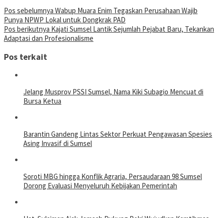
Pos sebelumnya
Wabup Muara Enim Tegaskan Perusahaan Wajib
Punya NPWP Lokal untuk Dongkrak PAD
Pos berikutnya
Kajati Sumsel Lantik Sejumlah Pejabat Baru, Tekankan
Adaptasi dan Profesionalisme
Pos terkait
Jelang Musprov PSSI Sumsel, Nama Kiki Subagio Mencuat di
Bursa Ketua
Barantin Gandeng Lintas Sektor Perkuat Pengawasan Spesies
Asing Invasif di Sumsel
Soroti MBG hingga Konflik Agraria, Persaudaraan 98 Sumsel
Dorong Evaluasi Menyeluruh Kebijakan Pemerintah