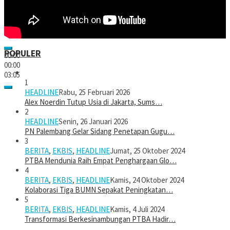
POPULER
00:00
00:00
03:05
1
HEADLINE
Rabu, 25 Februari 2026
Alex Noerdin Tutup Usia di Jakarta, Sums…
2
HEADLINE
Senin, 26 Januari 2026
PN Palembang Gelar Sidang Penetapan Gugu…
3
BERITA
,
EKBIS
,
HEADLINE
Jumat, 25 Oktober 2024
PTBA Mendunia Raih Empat Penghargaan Glo…
4
BERITA
,
EKBIS
,
HEADLINE
Kamis, 24 Oktober 2024
Kolaborasi Tiga BUMN Sepakat Peningkatan…
5
BERITA
,
EKBIS
,
HEADLINE
Kamis, 4 Juli 2024
Transformasi Berkesinambungan PTBA Hadir…