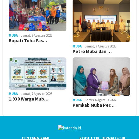
MUBA
Jumat, 7 Agustus 2026
Bupati Toha Pas…
MUBA
Jumat, 7 Agustus 2026
Petro Muba dan …
MUBA
Jumat, 7 Agustus 2026
1.930 Warga Mub…
MUBA
Kamis, 6 Agustus 2026
Pemkab Muba Per…
TENTANG KAMI
KODE ETIK JURNALISTIK