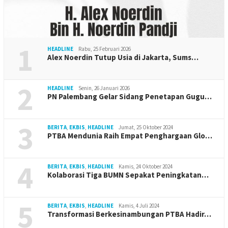
1
HEADLINE
Rabu, 25 Februari 2026
Alex Noerdin Tutup Usia di Jakarta, Sums…
2
HEADLINE
Senin, 26 Januari 2026
PN Palembang Gelar Sidang Penetapan Gugu…
3
BERITA
,
EKBIS
,
HEADLINE
Jumat, 25 Oktober 2024
PTBA Mendunia Raih Empat Penghargaan Glo…
4
BERITA
,
EKBIS
,
HEADLINE
Kamis, 24 Oktober 2024
Kolaborasi Tiga BUMN Sepakat Peningkatan…
5
BERITA
,
EKBIS
,
HEADLINE
Kamis, 4 Juli 2024
Transformasi Berkesinambungan PTBA Hadir…