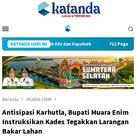
Loncat
ke
konten
Menu
Mobile
Sertijab Sejumlah PJU dan Kapolsek
KATANDA HARI INI
712 Pegawai PLN UID
Beranda
MUARA ENIM
Antisipasi Karhutla, Bupati Muara Enim
Instruksikan Kades Tegakkan Larangan
Bakar Lahan