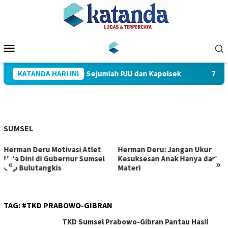
Loncat
ke
konten
Menu
Mobile
s Muba Pimpin Sertijab Sejumlah PJU dan Kapolsek
KATANDA HARI INI
712 Pe
SUMSEL
Herman Deru Motivasi Atlet
Herman Deru: Jangan Ukur
Usia Dini di Gubernur Sumsel
Kesuksesan Anak Hanya dari
«
»
Cup Bulutangkis
Materi
TAG:
#TKD PRABOWO-GIBRAN
TKD Sumsel Prabowo-Gibran Pantau Hasil