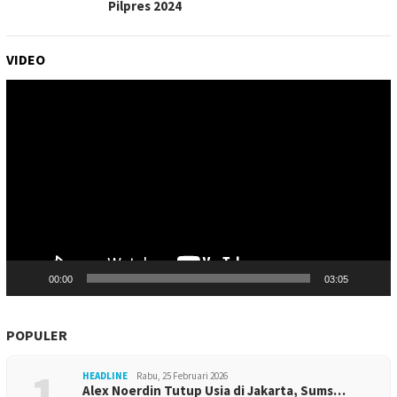
Pilpres 2024
VIDEO
Pemutar
Video
00:00
03:05
POPULER
1
HEADLINE
Rabu, 25 Februari 2026
Alex Noerdin Tutup Usia di Jakarta, Sums…