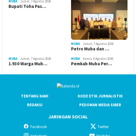
MUBA
Jumat, 7 Agustus 2026
Bupati Toha Pas…
MUBA
Jumat, 7 Agustus 2026
Petro Muba dan …
MUBA
Jumat, 7 Agustus 2026
MUBA
Kamis, 6 Agustus 2026
1.930 Warga Mub…
Pemkab Muba Per…
TENTANG KAMI
KODE ETIK JURNALISTIK
REDAKSI
PEDOMAN MEDIA SIBER
JARINGAN SOCIAL
Facebook
Twitter
Instagram
Youtube