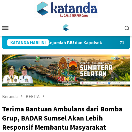
Loncat
ke
konten
Menu
Mobile
pin Sertijab Sejumlah PJU dan Kapolsek
KATANDA HARI INI
712 Pegawai PLN
Beranda
BERITA
Terima Bantuan Ambulans dari Bomba
Grup, BADAR Sumsel Akan Lebih
Responsif Membantu Masyarakat