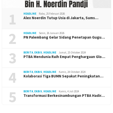
1
HEADLINE
Rabu, 25 Februari 2026
Alex Noerdin Tutup Usia di Jakarta, Sums…
2
HEADLINE
Senin, 26 Januari 2026
PN Palembang Gelar Sidang Penetapan Gugu…
3
BERITA
,
EKBIS
,
HEADLINE
Jumat, 25 Oktober 2024
PTBA Mendunia Raih Empat Penghargaan Glo…
4
BERITA
,
EKBIS
,
HEADLINE
Kamis, 24 Oktober 2024
Kolaborasi Tiga BUMN Sepakat Peningkatan…
5
BERITA
,
EKBIS
,
HEADLINE
Kamis, 4 Juli 2024
Transformasi Berkesinambungan PTBA Hadir…