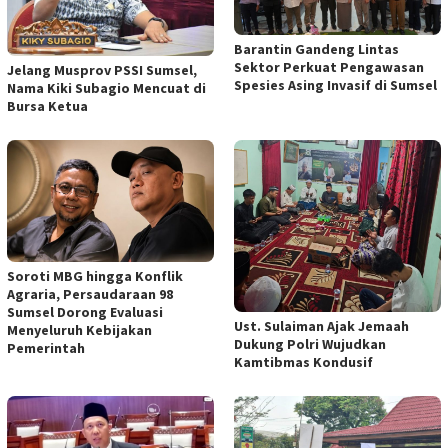
Barantin Gandeng Lintas
Sektor Perkuat Pengawasan
Jelang Musprov PSSI Sumsel,
Spesies Asing Invasif di Sumsel
Nama Kiki Subagio Mencuat di
Bursa Ketua
Soroti MBG hingga Konflik
Agraria, Persaudaraan 98
Sumsel Dorong Evaluasi
Ust. Sulaiman Ajak Jemaah
Menyeluruh Kebijakan
Dukung Polri Wujudkan
Pemerintah
Kamtibmas Kondusif