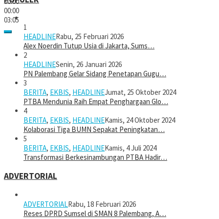
00:00
00:00
03:05
1
HEADLINE
Rabu, 25 Februari 2026
Alex Noerdin Tutup Usia di Jakarta, Sums…
2
HEADLINE
Senin, 26 Januari 2026
PN Palembang Gelar Sidang Penetapan Gugu…
3
BERITA
,
EKBIS
,
HEADLINE
Jumat, 25 Oktober 2024
PTBA Mendunia Raih Empat Penghargaan Glo…
4
BERITA
,
EKBIS
,
HEADLINE
Kamis, 24 Oktober 2024
Kolaborasi Tiga BUMN Sepakat Peningkatan…
5
BERITA
,
EKBIS
,
HEADLINE
Kamis, 4 Juli 2024
Transformasi Berkesinambungan PTBA Hadir…
ADVERTORIAL
ADVERTORIAL
Rabu, 18 Februari 2026
Reses DPRD Sumsel di SMAN 8 Palembang, A…