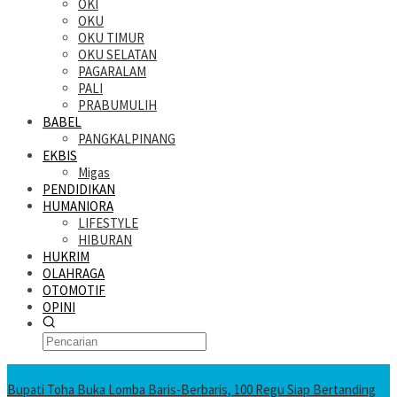
OKI
OKU
OKU TIMUR
OKU SELATAN
PAGARALAM
PALI
PRABUMULIH
BABEL
PANGKALPINANG
EKBIS
Migas
PENDIDIKAN
HUMANIORA
LIFESTYLE
HIBURAN
HUKRIM
OLAHRAGA
OTOMOTIF
OPINI
KATANDA HARI INI
Bupati Toha Buka Lomba Baris-Berbaris, 100 Regu Siap Bertanding