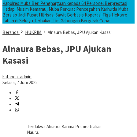
Kapolres Muba Beri Penghargaan kepada 64 Personel Berprestasi
Hadapi Musim Kemarau, Muba Perkuat Pencegahan Karhutla
Muba
Bersiap Jadi Pusat Hilirisasi Sawit Berbasis Koperasi
Tiga Hektare
Lahan di Sekayu Terbakar, Tim Gabungan Bergerak Cepat
Beranda
HUKRIM
Alnaura Bebas, JPU Ajukan Kasasi
Alnaura Bebas, JPU Ajukan
Kasasi
katanda_admin
Selasa, 7 Juni 2022
Terdakwa Alnaura Karima Pramesti alias
Naura.