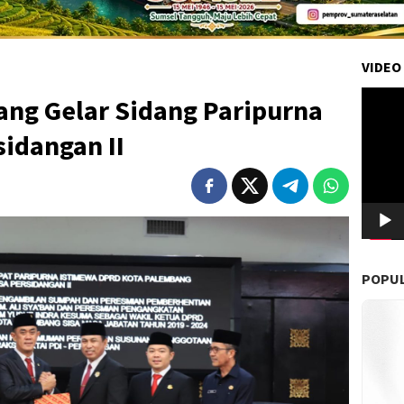
VIDEO
Pemuta
ng Gelar Sidang Paripurna
Video
idangan II
POPU