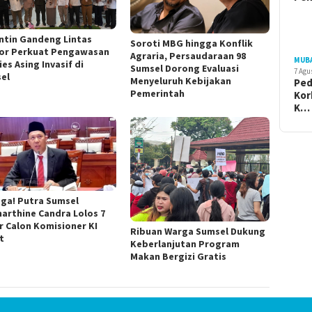
ntin Gandeng Lintas
Soroti MBG hingga Konflik
or Perkuat Pengawasan
Agraria, Persaudaraan 98
MUB
es Asing Invasif di
Sumsel Dorong Evaluasi
7 Agu
el
Menyeluruh Kebijakan
Ped
Pemerintah
Kor
K…
ga! Putra Sumsel
arthine Candra Lolos 7
r Calon Komisioner KI
Ribuan Warga Sumsel Dukung
t
Keberlanjutan Program
Makan Bergizi Gratis