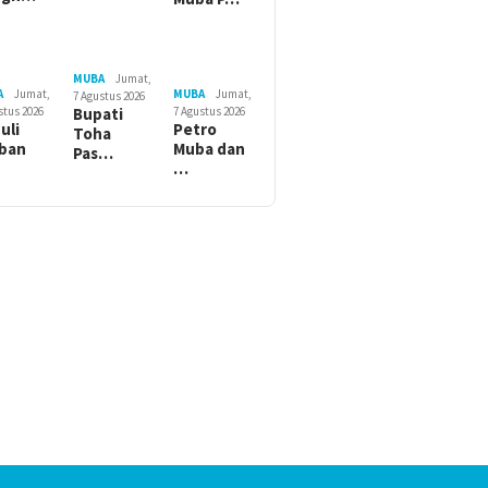
MUBA
Jumat,
A
Jumat,
MUBA
Jumat,
7 Agustus 2026
stus 2026
7 Agustus 2026
Bupati
uli
Petro
Toha
ban
Muba dan
Pas…
…