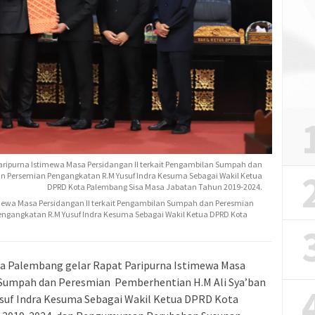
aripurna Istimewa Masa Persidangan II terkait Pengambilan Sumpah dan
an Persemian Pengangkatan R.M Yusuf Indra Kesuma Sebagai Wakil Ketua
DPRD Kota Palembang Sisa Masa Jabatan Tahun 2019-2024.
imewa Masa Persidangan II terkait Pengambilan Sumpah dan Peresmian
engangkatan R.M Yusuf Indra Kesuma Sebagai Wakil Ketua DPRD Kota
 Palembang gelar Rapat Paripurna Istimewa Masa
 Sumpah dan Peresmian Pemberhentian H.M Ali Sya’ban
suf Indra Kesuma Sebagai Wakil Ketua DPRD Kota