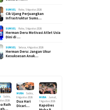
SUMSEL
Rabu, 5 Agustus 2026
Cik Ujang Perjuangkan
Infrastruktur Sums…
SUMSEL
Rabu, 5 Agustus 2026
Herman Deru Motivasi Atlet Usia
Dini di …
SUMSEL
Selasa, 4 Agustus 2026
Herman Deru: Jangan Ukur
Kesuksesan Anak…
MUBA
Sabtu,
A
Sabtu,
MUBA
Jumat,
8 Agustus 2026
stus 2026
Dua Hari
7 Agustus 2026
a Raih
Kapolres
Dicari…
ngh…
Muba P…