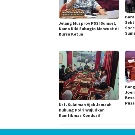
Bara
Sekt
Jelang Musprov PSSI Sumsel,
Spesi
Nama Kiki Subagio Mencuat di
Sums
Bursa Ketua
Bang
Joem
Besa
Pusa
Ust. Sulaiman Ajak Jemaah
Dukung Polri Wujudkan
Kamtibmas Kondusif