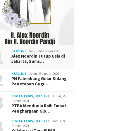
1
HEADLINE
Rabu, 25 Februari 2026
Alex Noerdin Tutup Usia di
Jakarta, Sums…
2
HEADLINE
Senin, 26 Januari 2026
PN Palembang Gelar Sidang
Penetapan Gugu…
3
BERITA
,
EKBIS
,
HEADLINE
Jumat, 25
Oktober 2024
PTBA Mendunia Raih Empat
Penghargaan Glo…
4
BERITA
,
EKBIS
,
HEADLINE
Kamis, 24
Oktober 2024
Kolaborasi Tiga BUMN