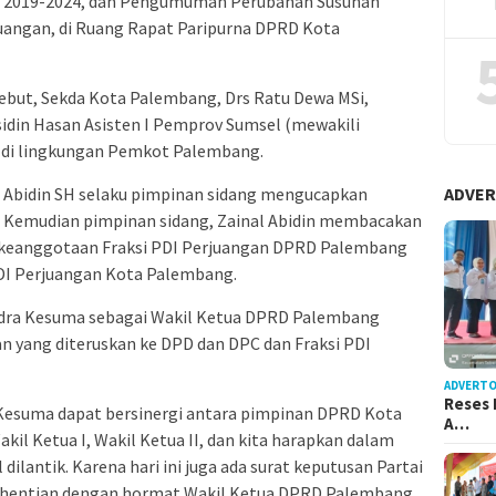
n 2019-2024, dan Pengumuman Perubahan Susunan
juangan, di Ruang Rapat Paripurna DPRD Kota
sebut, Sekda Kota Palembang, Drs Ratu Dewa MSi,
idin Hasan Asisten I Pemprov Sumsel (mewakili
t di lingkungan Pemkot Palembang.
 Abidin SH selaku pimpinan sidang mengucapkan
ADVER
. Kemudian pimpinan sidang, Zainal Abidin membacakan
eanggotaan Fraksi PDI Perjuangan DPRD Palembang
DI Perjuangan Kota Palembang.
Indra Kesuma sebagai Wakil Ketua DPRD Palembang
n yang diteruskan ke DPD dan DPC dan Fraksi PDI
ADVERTO
Reses 
 Kesuma dapat bersinergi antara pimpinan DPRD Kota
A…
kil Ketua I, Wakil Ketua II, dan kita harapkan dalam
dilantik. Karena hari ini juga ada surat keputusan Partai
rhentian dengan hormat Wakil Ketua DPRD Palembang,