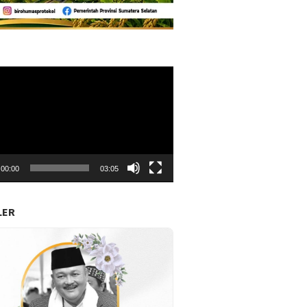
r
00:00
03:05
LER