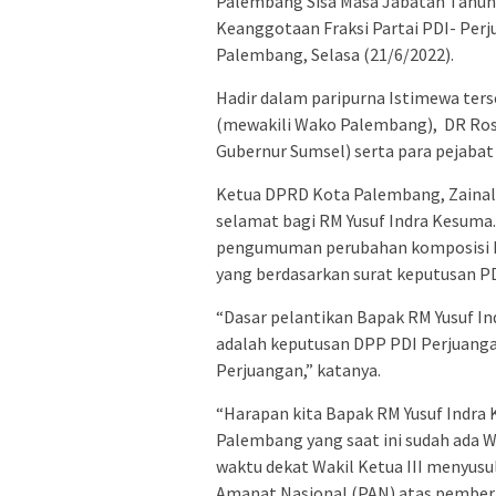
Palembang Sisa Masa Jabatan Tahu
Keanggotaan Fraksi Partai PDI- Per
Palembang, Selasa (21/6/2022).
Hadir dalam paripurna Istimewa ter
(mewakili Wako Palembang),
DR Ros
Gubernur Sumsel) serta para pejaba
Ketua DPRD Kota Palembang, Zainal
selamat bagi RM Yusuf Indra Kesuma
pengumuman perubahan komposisi k
yang berdasarkan surat keputusan P
“Dasar pelantikan Bapak RM Yusuf 
adalah keputusan DPP PDI Perjuanga
Perjuangan,” katanya.
“Harapan kita Bapak RM Yusuf Indra
Palembang yang saat ini sudah ada Wa
waktu dekat Wakil Ketua III menyusul 
Amanat Nasional (PAN) atas pembe