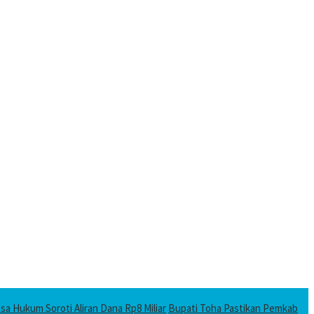
a Hukum Soroti Aliran Dana Rp8 Miliar
Bupati Toha Pastikan Pemkab