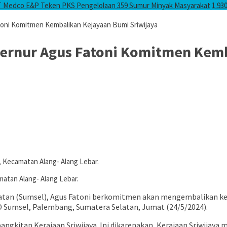
T Medco E&P Teken PKS Pengelolaan 359 Sumur Minyak Masyarakat
1.93
toni Komitmen Kembalikan Kejayaan Bumi Sriwijaya
bernur Agus Fatoni Komitmen Kem
, Kecamatan Alang- Alang Lebar.
matan Alang- Alang Lebar.
tan (Sumsel), Agus Fatoni berkomitmen akan mengembalikan kejay
 Sumsel, Palembang, Sumatera Selatan, Jumat (24/5/2024).
ngkitan Kerajaan Sriwijaya. Ini dikarenakan, Kerajaan Sriwijaya