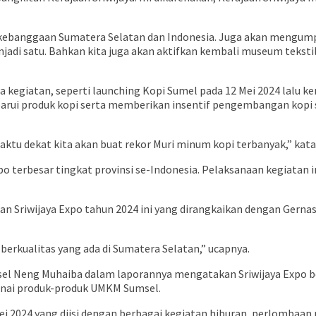
kebanggaan Sumatera Selatan dan Indonesia. Juga akan mengumpu
jadi satu. Bahkan kita juga akan aktifkan kembali museum teksti
pa kegiatan, seperti launching Kopi Sumel pada 12 Mei 2024 lalu k
rui produk kopi serta memberikan insentif pengembangan kopi s
ktu dekat kita akan buat rekor Muri minum kopi terbanyak,” kata
o terbesar tingkat provinsi se-Indonesia. Pelaksanaan kegiatan 
an Sriwijaya Expo tahun 2024 ini yang dirangkaikan dengan Gern
berkualitas yang ada di Sumatera Selatan,” ucapnya.
el Neng Muhaiba dalam laporannya mengatakan Sriwijaya Expo b
enai produk-produk UMKM Sumsel.
Mei 2024 yang diisi dengan berbagai kegiatan hiburan, perlombaa