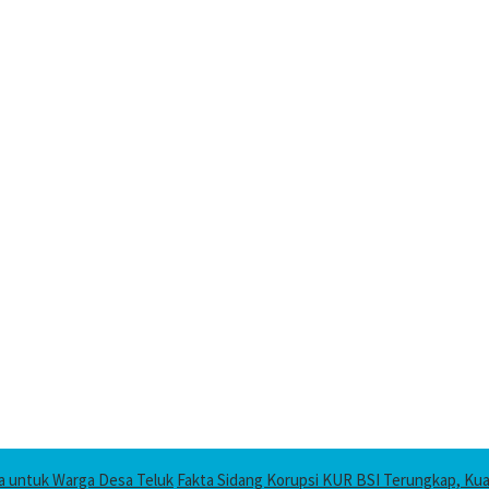
ta untuk Warga Desa Teluk
Fakta Sidang Korupsi KUR BSI Terungkap, Kuas