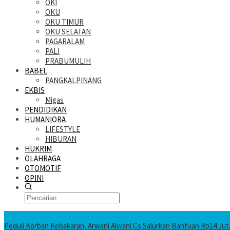
OKI
OKU
OKU TIMUR
OKU SELATAN
PAGARALAM
PALI
PRABUMULIH
BABEL
PANGKALPINANG
EKBIS
Migas
PENDIDIKAN
HUMANIORA
LIFESTYLE
HIBURAN
HUKRIM
OLAHRAGA
OTOMOTIF
OPINI
KATANDA HARI INI
Peduli Korban Kebakaran, Arwani Alwani Cs Salurkan Bantuan Rp14 Ju