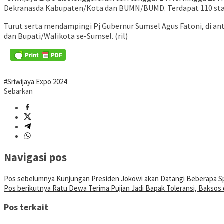
Dekranasda Kabupaten/Kota dan BUMN/BUMD. Terdapat 110 stan
Turut serta mendampingi Pj Gubernur Sumsel Agus Fatoni, di a
dan Bupati/Walikota se-Sumsel. (ril)
#Sriwijaya Expo 2024
Sebarkan
Navigasi pos
Pos sebelumnya
Kunjungan Presiden Jokowi akan Datangi Beberapa Sp
Pos berikutnya
Ratu Dewa Terima Pujian Jadi Bapak Toleransi, Baksos
Pos terkait