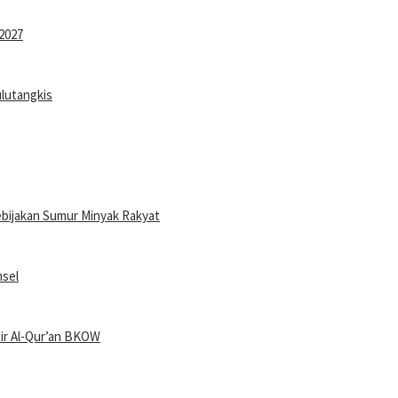
2027
ulutangkis
ebijakan Sumur Minyak Rakyat
sel
ir Al-Qur’an BKOW