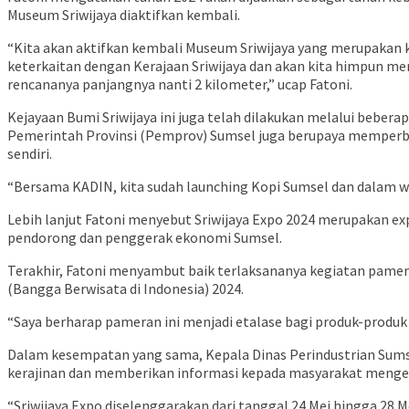
Museum Sriwijaya diaktifkan kembali.
“Kita akan aktifkan kembali Museum Sriwijaya yang merupakan 
keterkaitan dengan Kerajaan Sriwijaya dan akan kita himpun men
rencananya panjangnya nanti 2 kilometer,” ucap Fatoni.
Kejayaan Bumi Sriwijaya ini juga telah dilakukan melalui bebera
Pemerintah Provinsi (Pemprov) Sumsel juga berupaya memperba
sendiri.
“Bersama KADIN, kita sudah launching Kopi Sumsel dan dalam wa
Lebih lanjut Fatoni menyebut Sriwijaya Expo 2024 merupakan exp
pendorong dan penggerak ekonomi Sumsel.
Terakhir, Fatoni menyambut baik terlaksananya kegiatan pamer
(Bangga Berwisata di Indonesia) 2024.
“Saya berharap pameran ini menjadi etalase bagi produk-produk 
Dalam kesempatan yang sama, Kepala Dinas Perindustrian Sums
kerajinan dan memberikan informasi kepada masyarakat meng
“Sriwijaya Expo diselenggarakan dari tanggal 24 Mei hingga 28 