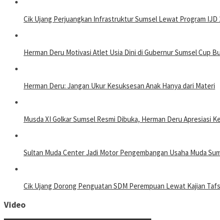
Cik Ujang Perjuangkan Infrastruktur Sumsel Lewat Program IJD 
Herman Deru Motivasi Atlet Usia Dini di Gubernur Sumsel Cup B
Herman Deru: Jangan Ukur Kesuksesan Anak Hanya dari Materi
Musda XI Golkar Sumsel Resmi Dibuka, Herman Deru Apresiasi K
Sultan Muda Center Jadi Motor Pengembangan Usaha Muda Sum
Cik Ujang Dorong Penguatan SDM Perempuan Lewat Kajian Tafs
Video