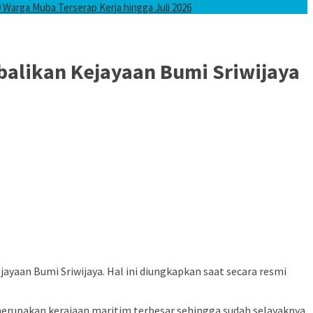
0 Warga Muba Terserap Kerja hingga Juli 2026
balikan Kejayaan Bumi Sriwijaya
aan Bumi Sriwijaya. Hal ini diungkapkan saat secara resmi
 merupakan kerajaan maritim terbesar sehingga sudah selayaknya