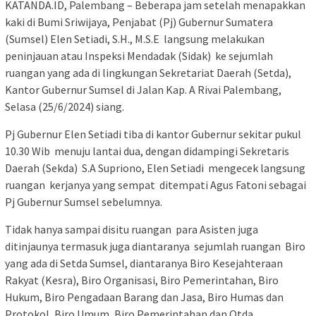
KATANDA.ID, Palembang – Beberapa jam setelah menapakkan
kaki di Bumi Sriwijaya, Penjabat (Pj) Gubernur Sumatera
(Sumsel) Elen Setiadi, S.H., M.S.E langsung melakukan
peninjauan atau Inspeksi Mendadak (Sidak) ke sejumlah
ruangan yang ada di lingkungan Sekretariat Daerah (Setda),
Kantor Gubernur Sumsel di Jalan Kap. A Rivai Palembang,
Selasa (25/6/2024) siang.
Pj Gubernur Elen Setiadi tiba di kantor Gubernur sekitar pukul
10.30 Wib menuju lantai dua, dengan didampingi Sekretaris
Daerah (Sekda) S.A Supriono, Elen Setiadi mengecek langsung
ruangan kerjanya yang sempat ditempati Agus Fatoni sebagai
Pj Gubernur Sumsel sebelumnya.
Tidak hanya sampai disitu ruangan para Asisten juga
ditinjaunya termasuk juga diantaranya sejumlah ruangan Biro
yang ada di Setda Sumsel, diantaranya Biro Kesejahteraan
Rakyat (Kesra), Biro Organisasi, Biro Pemerintahan, Biro
Hukum, Biro Pengadaan Barang dan Jasa, Biro Humas dan
Protokol, Biro Umum, Biro Pemerintahan dan Otda,