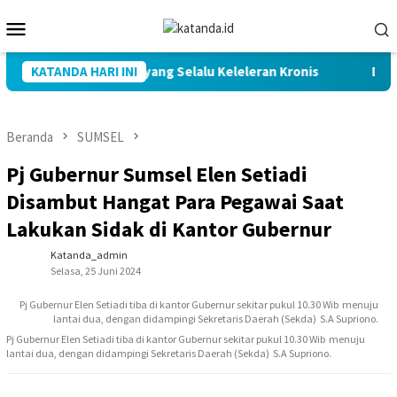
Loncat
Menu
ke
Mobile
konten
laksanaan Kenceran yang Selalu Keleleran Kronis
KATANDA HARI INI
DPRD Su
Beranda
SUMSEL
Pj Gubernur Sumsel Elen Setiadi
Disambut Hangat Para Pegawai Saat
Lakukan Sidak di Kantor Gubernur
Katanda_admin
Selasa, 25 Juni 2024
Pj Gubernur Elen Setiadi tiba di kantor Gubernur sekitar pukul 10.30 Wib menuju
lantai dua, dengan didampingi Sekretaris Daerah (Sekda) S.A Supriono.
Pj Gubernur Elen Setiadi tiba di kantor Gubernur sekitar pukul 10.30 Wib menuju
lantai dua, dengan didampingi Sekretaris Daerah (Sekda) S.A Supriono.