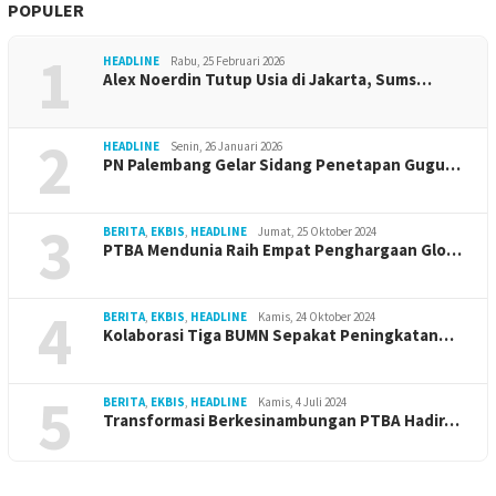
POPULER
1
HEADLINE
Rabu, 25 Februari 2026
Alex Noerdin Tutup Usia di Jakarta, Sums…
2
HEADLINE
Senin, 26 Januari 2026
PN Palembang Gelar Sidang Penetapan Gugu…
3
BERITA
,
EKBIS
,
HEADLINE
Jumat, 25 Oktober 2024
PTBA Mendunia Raih Empat Penghargaan Glo…
4
BERITA
,
EKBIS
,
HEADLINE
Kamis, 24 Oktober 2024
Kolaborasi Tiga BUMN Sepakat Peningkatan…
5
BERITA
,
EKBIS
,
HEADLINE
Kamis, 4 Juli 2024
Transformasi Berkesinambungan PTBA Hadir…