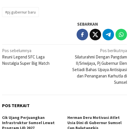
#pj gubernur baru
SEBARKAN
Navigasi
Pos sebelumnya
Pos berikutnya
Reuni Legend SFC Laga
Silaturahmi Dengan Pangdam
pos
Nostalgia Super Big Match
II/Sriwijaya, Pj Gubernur Elen
Setiadi Bahas Upaya Antisipasi
dan Penanganan Karhutla di
Sumsel
POS TERKAIT
Cik Ujang Perjuangkan
Herman Deru Motivasi Atlet
Infrastruktur Sumsel Lewat
Usia Dini di Gubernur Sumsel
Program IJD 2027
Cup Bulutangkis