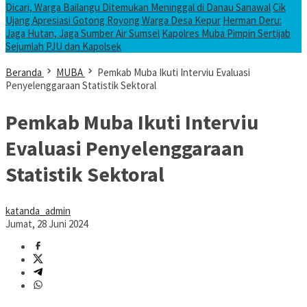
Dicari, Warga Bailangu Ditemukan Meninggal di Danau Sanawal
Cik
Ujang Apresiasi Gotong Royong Warga Desa Kepur
Herman Deru:
Jaga Hutan, Jaga Sumber Air Sumsel
Kapolres Muba Pimpin Sertijab
Sejumlah PJU dan Kapolsek
Beranda
MUBA
Pemkab Muba Ikuti Interviu Evaluasi
Penyelenggaraan Statistik Sektoral
Pemkab Muba Ikuti Interviu
Evaluasi Penyelenggaraan
Statistik Sektoral
katanda_admin
Jumat, 28 Juni 2024