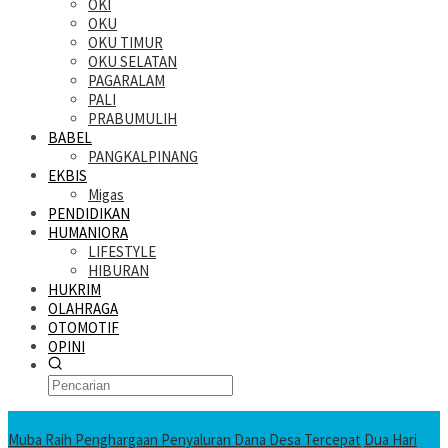
OKI
OKU
OKU TIMUR
OKU SELATAN
PAGARALAM
PALI
PRABUMULIH
BABEL
PANGKALPINANG
EKBIS
Migas
PENDIDIKAN
HUMANIORA
LIFESTYLE
HIBURAN
HUKRIM
OLAHRAGA
OTOMOTIF
OPINI
KATANDA HARI INI
Muba Raih Penghargaan Penyaluran Dana Desa Tercepat
Dua Hari