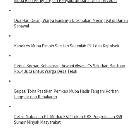
Muba Raih Penghargaan Penyaluran Dana Desa Tercepat
Dua Hari Dicari, Warga Bailangu Ditemukan Meninggal di Danau
Sanawal
Kapolres Muba Pimpin Sertijab Sejumlah PJU dan Kapolsek
Peduli Korban Kebakaran, Arwani Alwani Cs Salurkan Bantuan
Rp14 Juta untuk Warga Desa Teluk
Bupati Toha Pastikan Pemkab Muba Hadir Tangani Korban
Longsor dan Kebakaran
Petro Muba dan PT Medco E&P Teken PKS Pengelolaan 359
Sumur Minyak Masyarakat