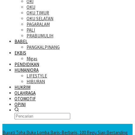
OKI
OKU
OKU TIMUR
OKU SELATAN
PAGARALAM
PALI
PRABUMULIH
BABEL
PANGKALPINANG
EKBIS
Migas
PENDIDIKAN
HUMANIORA
LIFESTYLE
HIBURAN
HUKRIM
OLAHRAGA
OTOMOTIF
OPINI
KATANDA HARI INI
Bupati Toha Buka Lomba Baris-Berbaris, 100 Regu Siap Bertanding