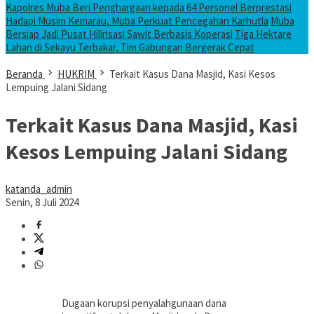
Kapolres Muba Beri Penghargaan kepada 64 Personel Berprestasi
Hadapi Musim Kemarau, Muba Perkuat Pencegahan Karhutla
Muba
Bersiap Jadi Pusat Hilirisasi Sawit Berbasis Koperasi
Tiga Hektare
Lahan di Sekayu Terbakar, Tim Gabungan Bergerak Cepat
Beranda
HUKRIM
Terkait Kasus Dana Masjid, Kasi Kesos
Lempuing Jalani Sidang
Terkait Kasus Dana Masjid, Kasi
Kesos Lempuing Jalani Sidang
katanda_admin
Senin, 8 Juli 2024
Dugaan korupsi penyalahgunaan dana