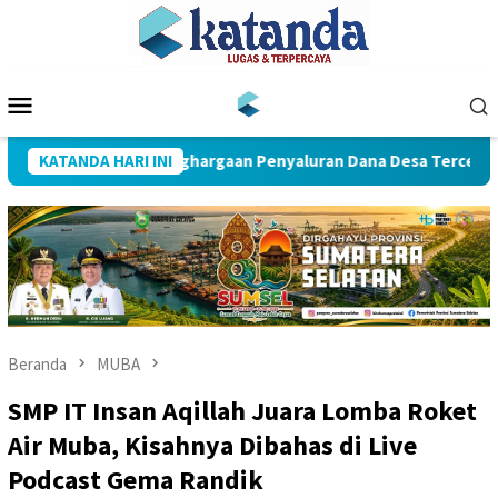
Loncat
ke
konten
Menu
Mobile
Muba Raih Penghargaan Penyaluran Dana Desa Tercepat
KATANDA HARI INI
Beranda
MUBA
SMP IT Insan Aqillah Juara Lomba Roket
Air Muba, Kisahnya Dibahas di Live
Podcast Gema Randik