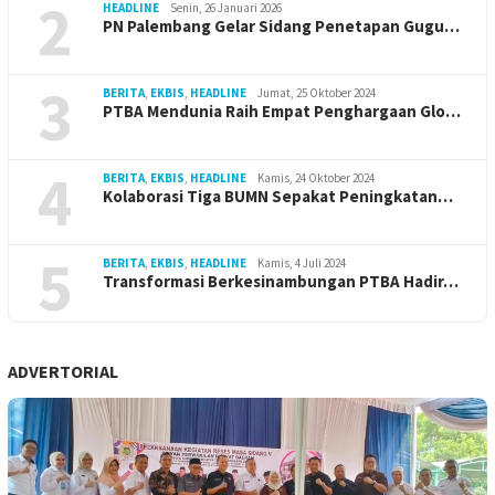
2
HEADLINE
Senin, 26 Januari 2026
PN Palembang Gelar Sidang Penetapan Gugu…
3
BERITA
,
EKBIS
,
HEADLINE
Jumat, 25 Oktober 2024
PTBA Mendunia Raih Empat Penghargaan Glo…
4
BERITA
,
EKBIS
,
HEADLINE
Kamis, 24 Oktober 2024
Kolaborasi Tiga BUMN Sepakat Peningkatan…
5
BERITA
,
EKBIS
,
HEADLINE
Kamis, 4 Juli 2024
Transformasi Berkesinambungan PTBA Hadir…
ADVERTORIAL