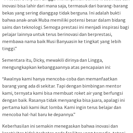
inovasi bisa lahir dari mana saja, termasuk dari barang-barang
bekas yang sering dianggap tidak berguna. Ini adalah bukti
bahwa anak-anak Muba memiliki potensi besar dalam bidang
sains dan teknologi. Semoga prestasi ini menjadi inspirasi bagi
pelajar lainnya untuk terus berinovasi dan berprestasi,
membawa nama baik Musi Banyuasin ke tingkat yang lebih
tinggi.”
Sementara itu, Dicky, mewakili dirinya dan Lingga,
mengungkapkan kebanggaannya atas pencapaian ini:
“Awalnya kami hanya mencoba-coba dan memanfaatkan
barang yang ada di sekitar. Tapi dengan bimbingan mentor
kami, ternyata kami bisa membuat roket air yang berfungsi
dengan baik. Rasanya tidak menyangka bisa juara, apalagi ini
pertama kali kami ikut lomba. Kami ingin terus belajar dan
mencoba hal-hal baru ke depannya.”
Keberhasilan ini semakin menegaskan bahwa inovasi dan
kreativitas tidak terbatas pada fasilitas yang tersedia, tetapi