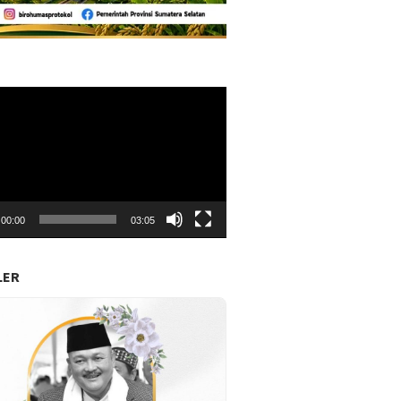
r
00:00
03:05
LER