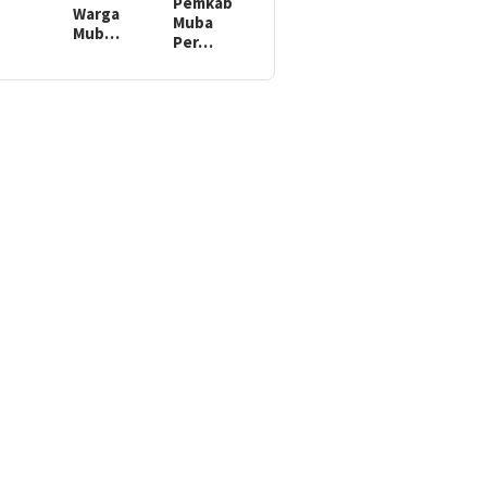
Pemkab
Warga
Muba
Mub…
Per…