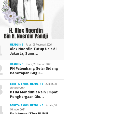
1
HEADLINE
Rabu, 25 Februari 2026
Alex Noerdin Tutup Usia di
Jakarta, Sums…
2
HEADLINE
Senin, 26 Januari 2026
PN Palembang Gelar Sidang
Penetapan Gugu…
3
BERITA
,
EKBIS
,
HEADLINE
Jumat, 25
Oktober 2024
PTBA Mendunia Raih Empat
Penghargaan Glo…
4
BERITA
,
EKBIS
,
HEADLINE
Kamis, 24
Oktober 2024
Kolaborasi Tiga BUMN