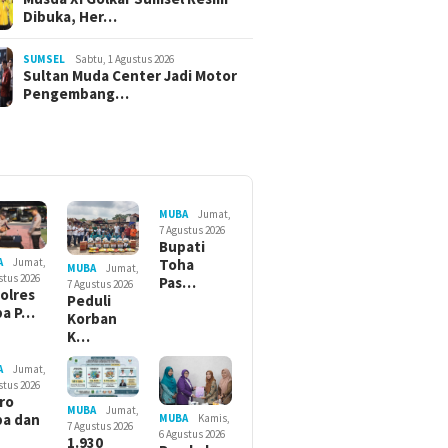
Dibuka, Her…
SUMSEL
Sabtu, 1 Agustus 2026
Sultan Muda Center Jadi Motor
Pengembang…
MUBA
Jumat,
7 Agustus 2026
Bupati
Toha
A
Jumat,
MUBA
Jumat,
stus 2026
Pas…
7 Agustus 2026
olres
Peduli
ba P…
Korban
K…
A
Jumat,
stus 2026
ro
MUBA
Jumat,
a dan
MUBA
Kamis,
7 Agustus 2026
6 Agustus 2026
1.930