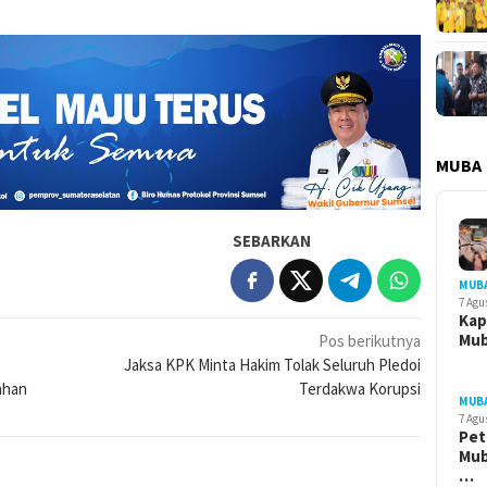
MUBA
SEBARKAN
MUB
7 Agu
Kap
Mu
Pos berikutnya
Jaksa KPK Minta Hakim Tolak Seluruh Pledoi
ahan
Terdakwa Korupsi
MUB
7 Agu
Pet
Mub
…