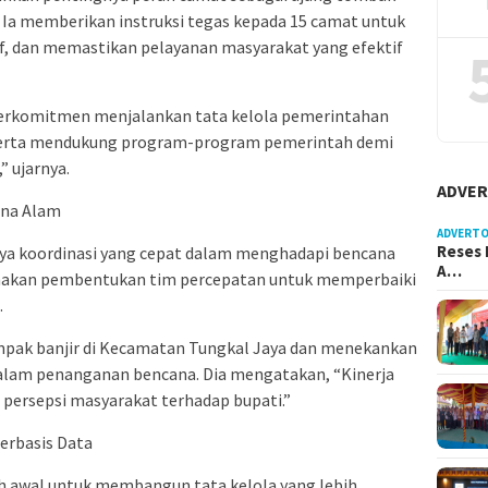
 Ia memberikan instruksi tegas kepada 15 camat untuk
f, dan memastikan pelayanan masyarakat yang efektif
erkomitmen menjalankan tata kelola pemerintahan
, serta mendukung program-program pemerintah demi
” ujarnya.
ADVER
ana Alam
ADVERTO
Reses 
ya koordinasi yang cepat dalam menghadapi bencana
A…
anakan pembentukan tim percepatan untuk memperbaiki
.
pak banjir di Kecamatan Tungkal Jaya dan menekankan
dalam penanganan bencana. Dia mengatakan, “Kinerja
persepsi masyarakat terhadap bupati.”
rbasis Data
ah awal untuk membangun tata kelola yang lebih