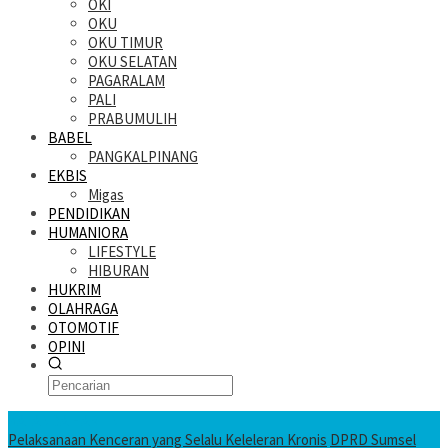
OKI
OKU
OKU TIMUR
OKU SELATAN
PAGARALAM
PALI
PRABUMULIH
BABEL
PANGKALPINANG
EKBIS
Migas
PENDIDIKAN
HUMANIORA
LIFESTYLE
HIBURAN
HUKRIM
OLAHRAGA
OTOMOTIF
OPINI
KATANDA HARI INI
Pelaksanaan Kenceran yang Selalu Keleleran Kronis
DPRD Sumsel