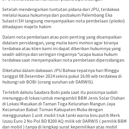
Setelah mendengarkan tuntutan pidana dari JPU, terdakwa
melalui kuasa hukumnya dari posbakum Palembang Eka
Sulastri SH langsung menyampaikan nota pembelaan (pledoi)
dihadapan majelis hakim
Dalam nota pembelaan atau poin penting yang disampaikan
didalam persidangan, yang mulia kami mohon agar kiranya
terdakwa atau klien kami ini dapat diberikan hukumnya yang
seadil-adilnya dan seringan ringannya “ucapa kuasa hukum
terdakwa saat menyampaikan nota pembelaan dipersidangan.
Diketahui dalam dakwaan JPU Bahwa tepatnya hari Minggu
tanggal 08 Desember 2024 sekira pukul 16.00 wib terdakwa di
hubungi sdr BOBI (orang suruhan sdr DARWIS).
Terlebih dahulu Saudara Bobi pada saat itu posisinya sudah
menunggu di lokasi untuk mengambil BBM Jenis Solar Olahan
di Lokasi Masakan di Taman Toga Kelurahan Mangun Jaya
Kecamatan Babat Toman Kabupaten Muba dengan
menggunakan 1 unit mobil truk tanki warna biru putih Merk
Izusu Euro 2 No Pol BD 8200 AQ milik sdr DARWIS ( pemilik BBM
dan mobil ) tanpa di lengkap surat kepemilikan atas mobil