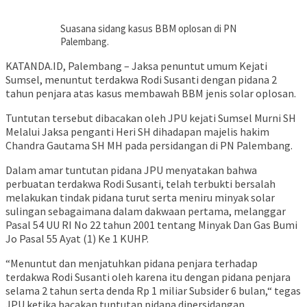
Suasana sidang kasus BBM oplosan di PN
Palembang.
KATANDA.ID, Palembang – Jaksa penuntut umum Kejati
Sumsel, menuntut terdakwa Rodi Susanti dengan pidana 2
tahun penjara atas kasus membawah BBM jenis solar oplosan.
Tuntutan tersebut dibacakan oleh JPU kejati Sumsel Murni SH
Melalui Jaksa penganti Heri SH dihadapan majelis hakim
Chandra Gautama SH MH pada persidangan di PN Palembang.
Dalam amar tuntutan pidana JPU menyatakan bahwa
perbuatan terdakwa Rodi Susanti, telah terbukti bersalah
melakukan tindak pidana turut serta meniru minyak solar
sulingan sebagaimana dalam dakwaan pertama, melanggar
Pasal 54 UU RI No 22 tahun 2001 tentang Minyak Dan Gas Bumi
Jo Pasal 55 Ayat (1) Ke 1 KUHP.
“Menuntut dan menjatuhkan pidana penjara terhadap
terdakwa Rodi Susanti oleh karena itu dengan pidana penjara
selama 2 tahun serta denda Rp 1 miliar Subsider 6 bulan,“ tegas
JPU ketika bacakan tuntutan pidana dipersidangan