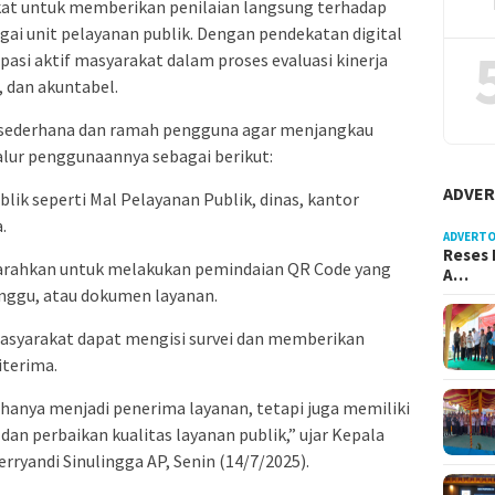
kat untuk memberikan penilaian langsung terhadap
gai unit pelayanan publik. Dengan pendekatan digital
asi aktif masyarakat dalam proses evaluasi kinerja
, dan akuntabel.
 sederhana dan ramah pengguna agar menjangkau
alur penggunaannya sebagai berikut:
ADVER
lik seperti Mal Pelayanan Publik, dinas, kantor
.
ADVERTO
Reses 
iarahkan untuk melakukan pemindaian QR Code yang
A…
tunggu, atau dokumen layanan.
masyarakat dapat mengisi survei dan memberikan
iterima.
k hanya menjadi penerima layanan, tetapi juga memiliki
dan perbaikan kualitas layanan publik,” ujar Kepala
ryandi Sinulingga AP, Senin (14/7/2025).