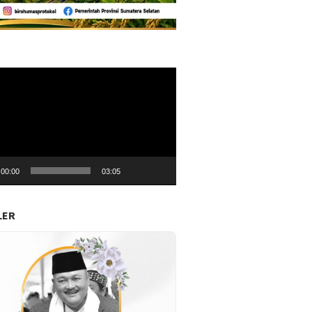
r
00:00
03:05
LER