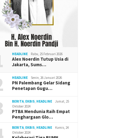
1
HEADLINE
Rabu, 25 Februari 2026
Alex Noerdin Tutup Usia di
Jakarta, Sums…
2
HEADLINE
Senin, 26 Januari 2026
PN Palembang Gelar Sidang
Penetapan Gugu…
3
BERITA
,
EKBIS
,
HEADLINE
Jumat, 25
Oktober 2024
PTBA Mendunia Raih Empat
Penghargaan Glo…
4
BERITA
,
EKBIS
,
HEADLINE
Kamis, 24
Oktober 2024
Kolaborasi Tiga BUMN