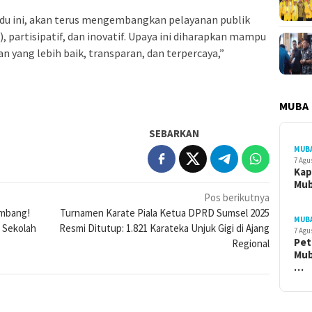
adu ini, akan terus mengembangkan pelayanan publik
, partisipatif, dan inovatif. Upaya ini diharapkan mampu
 yang lebih baik, transparan, dan terpercaya,”
MUBA
SEBARKAN
MUB
7 Agu
Kap
Mu
Pos berikutnya
embang!
Turnamen Karate Piala Ketua DPRD Sumsel 2025
MUB
 Sekolah
Resmi Ditutup: 1.821 Karateka Unjuk Gigi di Ajang
7 Agu
Pet
Regional
Mub
…