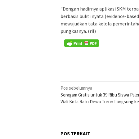
“Dengan hadirnya aplikasi SKM terp
berbasis bukti nyata (evidence-based)
mewujudkan tata kelola pemerintahan
pungkasnya. (ril)
Navigasi
Pos sebelumnya
Seragam Gratis untuk 39 Ribu Siswa Pal
pos
Wali Kota Ratu Dewa Turun Langsung ke
POS TERKAIT