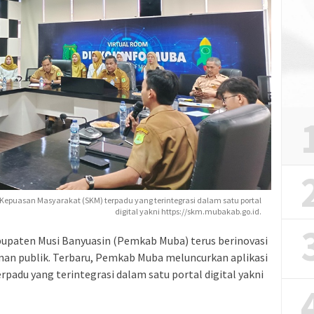
Kepuasan Masyarakat (SKM) terpadu yang terintegrasi dalam satu portal
digital yakni https://skm.mubakab.go.id.
upaten Musi Banyuasin (Pemkab Muba) terus berinovasi
nan publik. Terbaru, Pemkab Muba meluncurkan aplikasi
padu yang terintegrasi dalam satu portal digital yakni