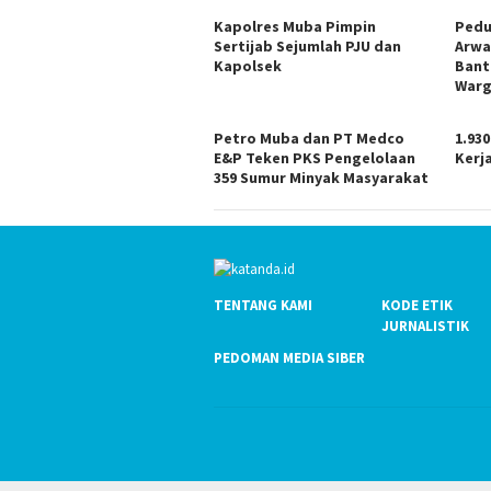
Kapolres Muba Pimpin
Pedu
Sertijab Sejumlah PJU dan
Arwa
Kapolsek
Bant
Warg
Petro Muba dan PT Medco
1.93
E&P Teken PKS Pengelolaan
Kerja
359 Sumur Minyak Masyarakat
TENTANG KAMI
KODE ETIK
JURNALISTIK
PEDOMAN MEDIA SIBER