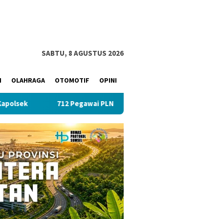
SABTU, 8 AGUSTUS 2026
M
OLAHRAGA
OTOMOTIF
OPINI
712 Pegawai PLN UID S2JB Tekan Emisi Lewat Clean Energy Da