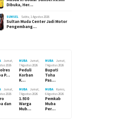
Dibuka, Her…
SUMSEL
Sabtu, 1 Agustus 2026
Sultan Muda Center Jadi Motor
Pengembang…
A
Jumat,
MUBA
Jumat,
MUBA
Jumat,
stus 2026
7 Agustus 2026
7 Agustus 2026
olres
Peduli
Bupati
ba P…
Korban
Toha
K…
Pas…
A
Jumat,
MUBA
Jumat,
MUBA
Kamis,
stus 2026
7 Agustus 2026
6 Agustus 2026
ro
1.930
Pemkab
a dan
Warga
Muba
Mub…
Per…