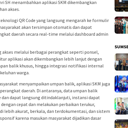
Amri SH menambahkan aplikasi SKM dikembangkan
han akses.
teknologi QR Code yang langsung mengarah ke formulir
n masyarakat akan tersimpan otomatis dan dapat
gkat daerah secara real-time melalui dashboard admin
SUMS
g akses melalui berbagai perangkat seperti ponsel,
itur aplikasi akan dikembangkan lebih lanjut dengan
an balik khusus, hingga integrasi notifikasi internal
keluhan warga.
masyarakat menyampaikan umpan balik, aplikasi SKM juga
perangkat daerah. Di antaranya, data umpan balik
 dan dapat langsung ditindaklanjuti, instansi dapat
 dengan cepat dan melakukan perbaikan terukur,
di lebih akurat, berkala, dan terdokumentasi, dan sistem
responsif karena masukan masyarakat dijadikan dasar