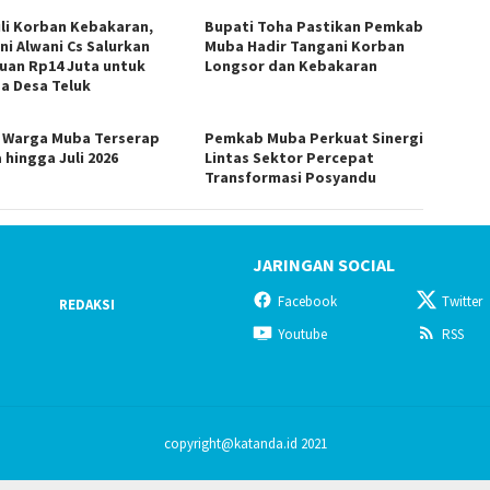
li Korban Kebakaran,
Bupati Toha Pastikan Pemkab
ni Alwani Cs Salurkan
Muba Hadir Tangani Korban
uan Rp14 Juta untuk
Longsor dan Kebakaran
a Desa Teluk
0 Warga Muba Terserap
Pemkab Muba Perkuat Sinergi
 hingga Juli 2026
Lintas Sektor Percepat
Transformasi Posyandu
JARINGAN SOCIAL
Facebook
Twitter
REDAKSI
Youtube
RSS
copyright@katanda.id 2021