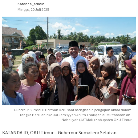
Katanda_admin
Minggu, 20 Juli 2025
Gubernur Sumsel H Herman Deru saat menghadiri pengajian akbar dalam
rangka Hari Lahir ke-XXI Jam’iyyah Ahlith Thariqah al-Mu’tabarah an-
Nahdliyah (JATMAN) Kabupaten OKU Timur
KATANDA.ID, OKU Timur – Gubernur Sumatera Selatan