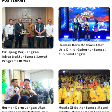
POS TERKAIT
Herman Deru Motivasi Atlet
Usia Dini di Gubernur Sumsel
Cik Ujang Perjuangkan
Cup Bulutangkis
Infrastruktur Sumsel Lewat
Program IJD 2027
Musda XI Golkar Sumsel Resmi
Herman Deru: Jangan Ukur
Dibuka, Herman Deru Apresiasi
Kesuksesan Anak Hanya dari