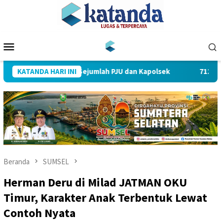
Loncat
ke
konten
Menu
Mobile
mpin Sertijab Sejumlah PJU dan Kapolsek
KATANDA HARI INI
712 Pegawai PL
Beranda
SUMSEL
Herman Deru di Milad JATMAN OKU
Timur, Karakter Anak Terbentuk Lewat
Contoh Nyata