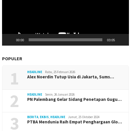
00:00
03:05
POPULER
1
HEADLINE
Rabu, 25 Februari 2026
Alex Noerdin Tutup Usia di Jakarta, Sums…
2
HEADLINE
Senin, 26 Januari 2026
PN Palembang Gelar Sidang Penetapan Gugu…
3
BERITA
,
EKBIS
,
HEADLINE
Jumat, 25 Oktober 2024
PTBA Mendunia Raih Empat Penghargaan Glo…