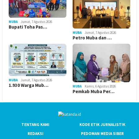
MUBA
Jumat, 7 Agustus 2026
Bupati Toha Pas…
MUBA
Jumat, 7 Agustus 2026
Petro Muba dan …
MUBA
Jumat, 7 Agustus 2026
1.930 Warga Mub…
MUBA
Kamis, 6 Agustus 2026
Pemkab Muba Per…
TENTANG KAMI
KODE ETIK JURNALISTIK
REDAKSI
PEDOMAN MEDIA SIBER