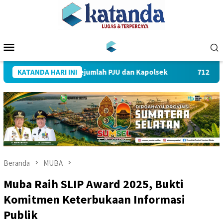
Loncat
ke
konten
Menu
Mobile
pin Sertijab Sejumlah PJU dan Kapolsek
KATANDA HARI INI
712 Pegawai PLN
Beranda
MUBA
Muba Raih SLIP Award 2025, Bukti
Komitmen Keterbukaan Informasi
Publik