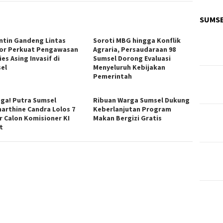
SUMS
ntin Gandeng Lintas
Soroti MBG hingga Konflik
or Perkuat Pengawasan
Agraria, Persaudaraan 98
es Asing Invasif di
Sumsel Dorong Evaluasi
el
Menyeluruh Kebijakan
Pemerintah
ga! Putra Sumsel
Ribuan Warga Sumsel Dukung
arthine Candra Lolos 7
Keberlanjutan Program
r Calon Komisioner KI
Makan Bergizi Gratis
t