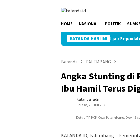
Loncat
ke
konten
HOME
NASIONAL
POLITIK
SUMS
Kapolres Muba Pimpin Sertijab Sejumlah PJU da
KATANDA HARI INI
Beranda
PALEMBANG
Angka Stunting di
Ibu Hamil Terus D
Katanda_admin
Selasa, 29 Juli 2025
Ketua TP PKK Kota Palembang, Dewi Sa
KATANDA.ID, Palembang – Pemerint