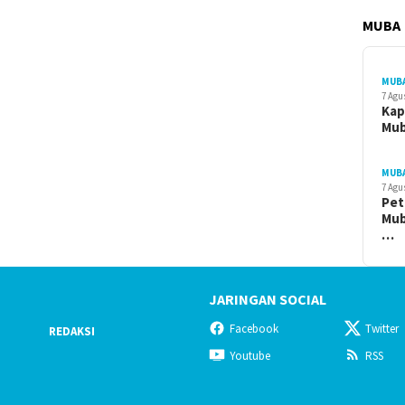
MUBA
MUB
7 Agu
Kap
Mu
MUB
7 Agu
Pet
Mub
…
JARINGAN SOCIAL
Facebook
Twitter
REDAKSI
Youtube
RSS