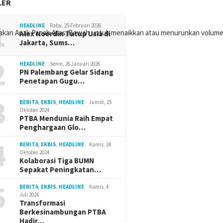
LER
1
HEADLINE
Rabu, 25 Februari 2026
akan Anak Panah Atas/Bawah untuk menaikkan atau menurunkan volume
Alex Noerdin Tutup Usia di
Jakarta, Sums…
2
HEADLINE
Senin, 26 Januari 2026
PN Palembang Gelar Sidang
Penetapan Gugu…
3
BERITA
,
EKBIS
,
HEADLINE
Jumat, 25
Oktober 2024
PTBA Mendunia Raih Empat
Penghargaan Glo…
4
BERITA
,
EKBIS
,
HEADLINE
Kamis, 24
Oktober 2024
Kolaborasi Tiga BUMN
Sepakat Peningkatan…
5
BERITA
,
EKBIS
,
HEADLINE
Kamis, 4
Juli 2024
Transformasi
Berkesinambungan PTBA
Hadir…