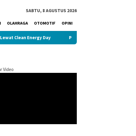
SABTU, 8 AGUSTUS 2026
M
OLAHRAGA
OTOMOTIF
OPINI
Clean Energy Day
Peduli Korban Kebakaran, Arwani Alwan
r Video