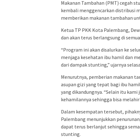
Makanan Tambahan (PMT) cegah stunt
kembali menggencarkan distribusi m
memberikan makanan tambahan untuk
Ketua TP PKK Kota Palembang, Dewi S
dan akan terus berlangsung di semu
“Program ini akan disalurkan ke se
menjaga kesehatan ibu hamil dan mem
dari dampak stunting,” ujarnya selasa
Menurutnya, pemberian makanan tam
asupan gizi yang tepat bagi ibu ham
yang dikandungnya. “Selain itu kami
kehamilannya sehingga bisa melahirka
Dalam kesempatan tersebut, pihakn
Palembang menunjukkan penurunan, d
dapat terus berlanjut sehingga sema
stunting.