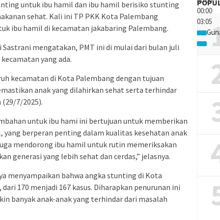
POPU
ing untuk ibu hamil dan ibu hamil berisiko stunting
00:00
akanan sehat. Kali ini TP PKK Kota Palembang
03:05
 ibu hamil di kecamatan jakabaring Palembang.
Gun
astrani mengatakan, PMT ini di mulai dari bulan juli
a kecamatan yang ada.
luruh kecamatan di Kota Palembang dengan tujuan
astikan anak yang dilahirkan sehat serta terhindar
 (29/7/2025).
bahan untuk ibu hami ini bertujuan untuk memberikan
il, yang berperan penting dalam kualitas kesehatan anak
 juga mendorong ibu hamil untuk rutin memeriksakan
n generasi yang lebih sehat dan cerdas,” jelasnya.
ya menyampaikan bahwa angka stunting di Kota
ari 170 menjadi 167 kasus. Diharapkan penurunan ini
kin banyak anak-anak yang terhindar dari masalah