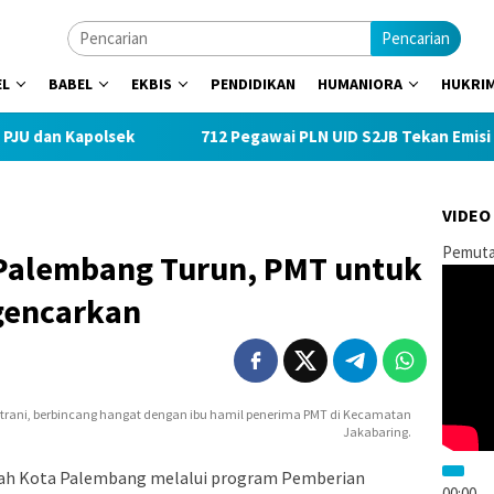
Pencarian
EL
BABEL
EKBIS
PENDIDIKAN
HUMANIORA
HUKRI
n Kapolsek
712 Pegawai PLN UID S2JB Tekan Emisi Lewat 
VIDEO
Pemuta
 Palembang Turun, PMT untuk
igencarkan
strani, berbincang hangat dengan ibu hamil penerima PMT di Kecamatan
Jakabaring.
ah Kota Palembang melalui program Pemberian
00:00