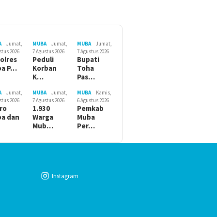
A
Jumat,
MUBA
Jumat,
MUBA
Jumat,
stus 2026
7 Agustus 2026
7 Agustus 2026
olres
Peduli
Bupati
ba P…
Korban
Toha
K…
Pas…
A
Jumat,
MUBA
Jumat,
MUBA
Kamis,
stus 2026
7 Agustus 2026
6 Agustus 2026
ro
1.930
Pemkab
a dan
Warga
Muba
Mub…
Per…
Instagram