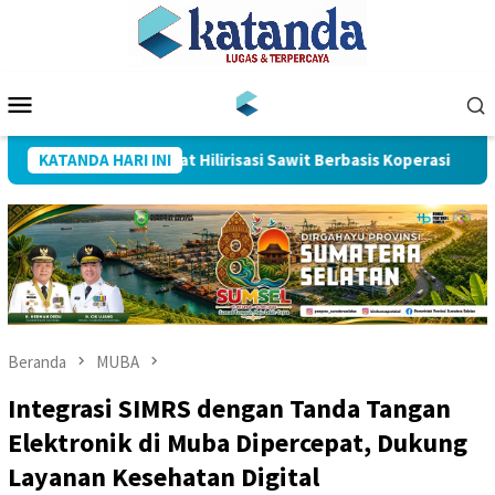
Loncat
ke
konten
Menu
Mobile
rsiap Jadi Pusat Hilirisasi Sawit Berbasis Koperasi
KATANDA HARI INI
Tiga 
Beranda
MUBA
Integrasi SIMRS dengan Tanda Tangan
Elektronik di Muba Dipercepat, Dukung
Layanan Kesehatan Digital