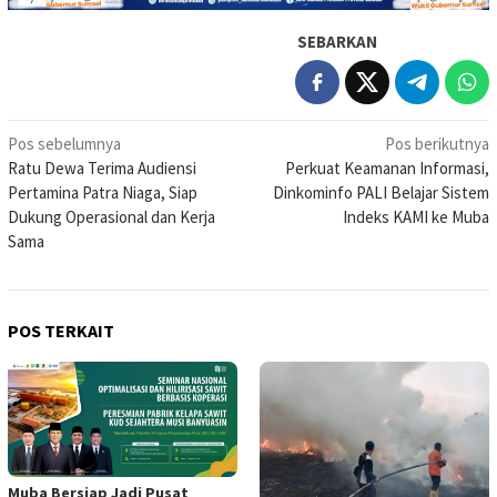
SEBARKAN
Navigasi
Pos sebelumnya
Pos berikutnya
Ratu Dewa Terima Audiensi
Perkuat Keamanan Informasi,
pos
Pertamina Patra Niaga, Siap
Dinkominfo PALI Belajar Sistem
Dukung Operasional dan Kerja
Indeks KAMI ke Muba
Sama
POS TERKAIT
Muba Bersiap Jadi Pusat