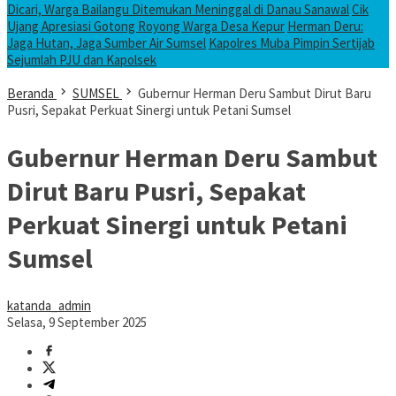
Dicari, Warga Bailangu Ditemukan Meninggal di Danau Sanawal
Cik
Ujang Apresiasi Gotong Royong Warga Desa Kepur
Herman Deru:
Jaga Hutan, Jaga Sumber Air Sumsel
Kapolres Muba Pimpin Sertijab
Sejumlah PJU dan Kapolsek
Beranda
SUMSEL
Gubernur Herman Deru Sambut Dirut Baru
Pusri, Sepakat Perkuat Sinergi untuk Petani Sumsel
Gubernur Herman Deru Sambut
Dirut Baru Pusri, Sepakat
Perkuat Sinergi untuk Petani
Sumsel
katanda_admin
Selasa, 9 September 2025