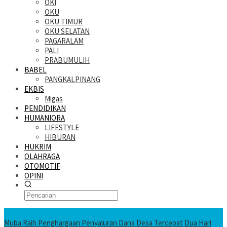
OKI
OKU
OKU TIMUR
OKU SELATAN
PAGARALAM
PALI
PRABUMULIH
BABEL
PANGKALPINANG
EKBIS
Migas
PENDIDIKAN
HUMANIORA
LIFESTYLE
HIBURAN
HUKRIM
OLAHRAGA
OTOMOTIF
OPINI
KATANDA HARI INI
Muba Raih Penghargaan Penyaluran Dana Desa Tercepat
Dua Hari