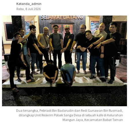
Katanda_admin
Rabu, 8 Juli 2026
Dua tersangka, Pebriadi Bin Badarudin dan Redi Gunawan Bin Rusmadi,
ditangkap Unit Reskrim Polsek Sanga Desa di sebuah kafe di Kelurahan
Mangun Jaya, Kecamatan Babat Toman