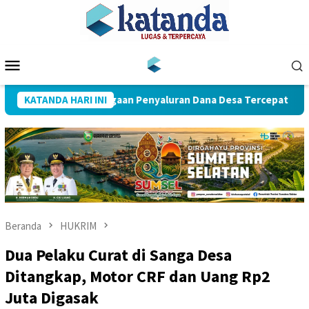
Loncat
ke
konten
Menu
Mobile
a Raih Penghargaan Penyaluran Dana Desa Tercepat
KATANDA HARI INI
Dua
Beranda
HUKRIM
Dua Pelaku Curat di Sanga Desa
Ditangkap, Motor CRF dan Uang Rp2
Juta Digasak