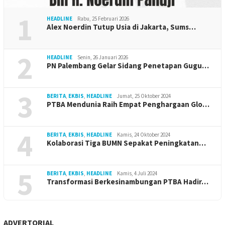
1
HEADLINE
Rabu, 25 Februari 2026
Alex Noerdin Tutup Usia di Jakarta, Sums…
2
HEADLINE
Senin, 26 Januari 2026
PN Palembang Gelar Sidang Penetapan Gugu…
3
BERITA
,
EKBIS
,
HEADLINE
Jumat, 25 Oktober 2024
PTBA Mendunia Raih Empat Penghargaan Glo…
4
BERITA
,
EKBIS
,
HEADLINE
Kamis, 24 Oktober 2024
Kolaborasi Tiga BUMN Sepakat Peningkatan…
5
BERITA
,
EKBIS
,
HEADLINE
Kamis, 4 Juli 2024
Transformasi Berkesinambungan PTBA Hadir…
ADVERTORIAL