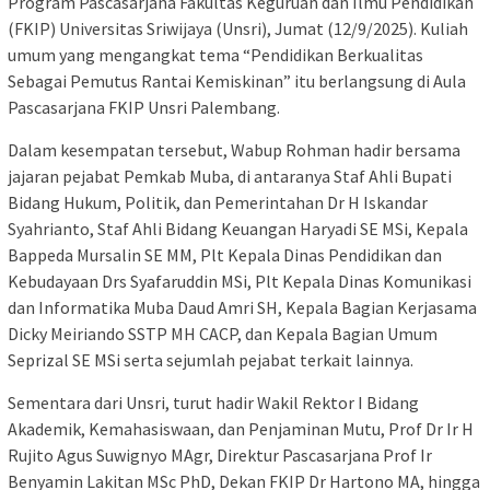
Program Pascasarjana Fakultas Keguruan dan Ilmu Pendidikan
(FKIP) Universitas Sriwijaya (Unsri), Jumat (12/9/2025). Kuliah
umum yang mengangkat tema “Pendidikan Berkualitas
Sebagai Pemutus Rantai Kemiskinan” itu berlangsung di Aula
Pascasarjana FKIP Unsri Palembang.
Dalam kesempatan tersebut, Wabup Rohman hadir bersama
jajaran pejabat Pemkab Muba, di antaranya Staf Ahli Bupati
Bidang Hukum, Politik, dan Pemerintahan Dr H Iskandar
Syahrianto, Staf Ahli Bidang Keuangan Haryadi SE MSi, Kepala
Bappeda Mursalin SE MM, Plt Kepala Dinas Pendidikan dan
Kebudayaan Drs Syafaruddin MSi, Plt Kepala Dinas Komunikasi
dan Informatika Muba Daud Amri SH, Kepala Bagian Kerjasama
Dicky Meiriando SSTP MH CACP, dan Kepala Bagian Umum
Seprizal SE MSi serta sejumlah pejabat terkait lainnya.
Sementara dari Unsri, turut hadir Wakil Rektor I Bidang
Akademik, Kemahasiswaan, dan Penjaminan Mutu, Prof Dr Ir H
Rujito Agus Suwignyo MAgr, Direktur Pascasarjana Prof Ir
Benyamin Lakitan MSc PhD, Dekan FKIP Dr Hartono MA, hingga