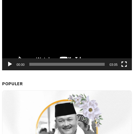
Pemutar
Video
00:00
03:05
POPULER