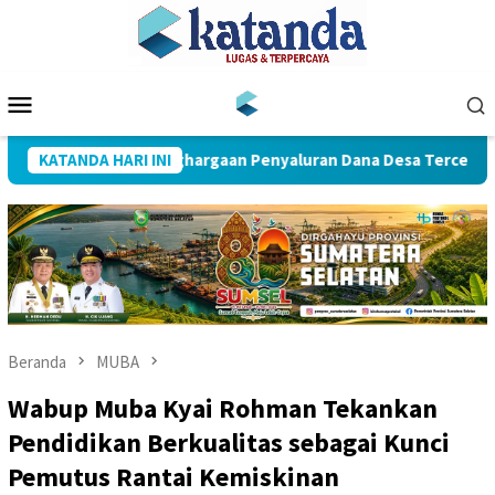
Loncat
ke
konten
Menu
Mobile
uba Raih Penghargaan Penyaluran Dana Desa Tercepat
KATANDA HARI INI
D
Beranda
MUBA
Wabup Muba Kyai Rohman Tekankan
Pendidikan Berkualitas sebagai Kunci
Pemutus Rantai Kemiskinan