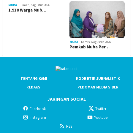
MUBA
Jumat, 7 Agustus 2026
1.930 Warga Mub…
MUBA
Kamis, 6 Agustus 2026
Pemkab Muba Per…
TENTANG KAMI
KODE ETIK JURNALISTIK
REDAKSI
PEDOMAN MEDIA SIBER
JARINGAN SOCIAL
Facebook
Twitter
Instagram
Youtube
RSS