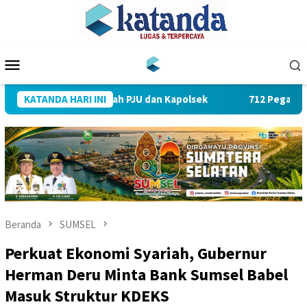
Loncat
ke
konten
Menu
Mobile
Sertijab Sejumlah PJU dan Kapolsek
KATANDA HARI INI
712 Pegawai PLN UID
Beranda
SUMSEL
Perkuat Ekonomi Syariah, Gubernur
Herman Deru Minta Bank Sumsel Babel
Masuk Struktur KDEKS