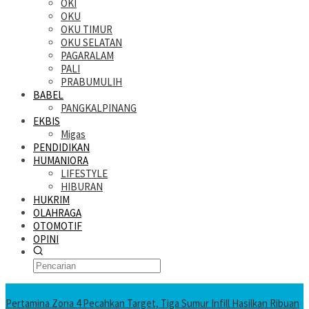
OKI
OKU
OKU TIMUR
OKU SELATAN
PAGARALAM
PALI
PRABUMULIH
BABEL
PANGKALPINANG
EKBIS
Migas
PENDIDIKAN
HUMANIORA
LIFESTYLE
HIBURAN
HUKRIM
OLAHRAGA
OTOMOTIF
OPINI
KATANDA HARI INI
Pertamina Zona 4 Pecahkan Target, Tiga Sumur Infill Hasilkan Ribuan