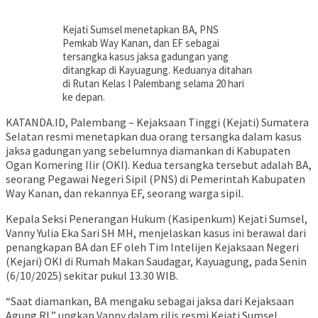
Kejati Sumsel menetapkan BA, PNS
Pemkab Way Kanan, dan EF sebagai
tersangka kasus jaksa gadungan yang
ditangkap di Kayuagung. Keduanya ditahan
di Rutan Kelas I Palembang selama 20 hari
ke depan.
KATANDA.ID, Palembang – Kejaksaan Tinggi (Kejati) Sumatera
Selatan resmi menetapkan dua orang tersangka dalam kasus
jaksa gadungan yang sebelumnya diamankan di Kabupaten
Ogan Komering Ilir (OKI). Kedua tersangka tersebut adalah BA,
seorang Pegawai Negeri Sipil (PNS) di Pemerintah Kabupaten
Way Kanan, dan rekannya EF, seorang warga sipil.
Kepala Seksi Penerangan Hukum (Kasipenkum) Kejati Sumsel,
Vanny Yulia Eka Sari SH MH, menjelaskan kasus ini berawal dari
penangkapan BA dan EF oleh Tim Intelijen Kejaksaan Negeri
(Kejari) OKI di Rumah Makan Saudagar, Kayuagung, pada Senin
(6/10/2025) sekitar pukul 13.30 WIB.
“Saat diamankan, BA mengaku sebagai jaksa dari Kejaksaan
Agung RI,” ungkap Vanny dalam rilis resmi Kejati Sumsel,