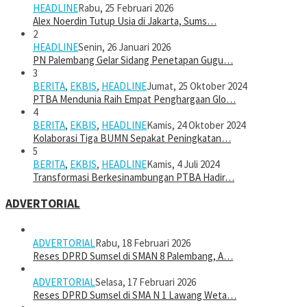
HEADLINE
Rabu, 25 Februari 2026
Alex Noerdin Tutup Usia di Jakarta, Sums…
2
HEADLINE
Senin, 26 Januari 2026
PN Palembang Gelar Sidang Penetapan Gugu…
3
BERITA
,
EKBIS
,
HEADLINE
Jumat, 25 Oktober 2024
PTBA Mendunia Raih Empat Penghargaan Glo…
4
BERITA
,
EKBIS
,
HEADLINE
Kamis, 24 Oktober 2024
Kolaborasi Tiga BUMN Sepakat Peningkatan…
5
BERITA
,
EKBIS
,
HEADLINE
Kamis, 4 Juli 2024
Transformasi Berkesinambungan PTBA Hadir…
ADVERTORIAL
ADVERTORIAL
Rabu, 18 Februari 2026
Reses DPRD Sumsel di SMAN 8 Palembang, A…
ADVERTORIAL
Selasa, 17 Februari 2026
Reses DPRD Sumsel di SMA N 1 Lawang Weta…