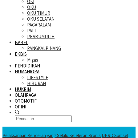
OKI
OKU
OKU TIMUR
OKU SELATAN
PAGARALAM
PALI
PRABUMULIH
BABEL
PANGKALPINANG
EKBIS
Migas
PENDIDIKAN
HUMANIORA
LIFESTYLE
HIBURAN
HUKRIM
OLAHRAGA
OTOMOTIF
OPINI
KATANDA HARI INI
Pelaksanaan Kenceran yang Selalu Keleleran Kronis
DPRD Sumsel