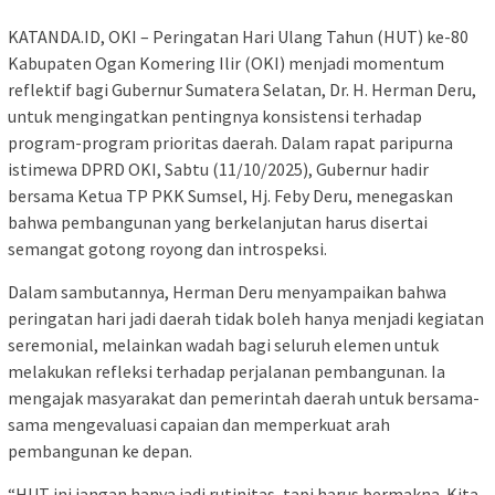
KATANDA.ID, OKI – Peringatan Hari Ulang Tahun (HUT) ke-80
Kabupaten Ogan Komering Ilir (OKI) menjadi momentum
reflektif bagi Gubernur Sumatera Selatan, Dr. H. Herman Deru,
untuk mengingatkan pentingnya konsistensi terhadap
program-program prioritas daerah. Dalam rapat paripurna
istimewa DPRD OKI, Sabtu (11/10/2025), Gubernur hadir
bersama Ketua TP PKK Sumsel, Hj. Feby Deru, menegaskan
bahwa pembangunan yang berkelanjutan harus disertai
semangat gotong royong dan introspeksi.
Dalam sambutannya, Herman Deru menyampaikan bahwa
peringatan hari jadi daerah tidak boleh hanya menjadi kegiatan
seremonial, melainkan wadah bagi seluruh elemen untuk
melakukan refleksi terhadap perjalanan pembangunan. Ia
mengajak masyarakat dan pemerintah daerah untuk bersama-
sama mengevaluasi capaian dan memperkuat arah
pembangunan ke depan.
“HUT ini jangan hanya jadi rutinitas, tapi harus bermakna. Kita