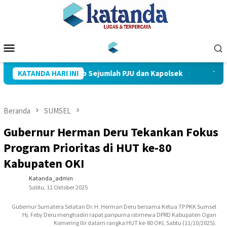
Loncat
ke
konten
Menu
Mobile
Muba Pimpin Sertijab Sejumlah PJU dan Kapolsek
KATANDA HARI INI
712 Pega
Beranda
SUMSEL
Gubernur Herman Deru Tekankan Fokus
Program Prioritas di HUT ke-80
Kabupaten OKI
Katanda_admin
Sabtu, 11 Oktober 2025
Gubernur Sumatera Selatan Dr. H. Herman Deru bersama Ketua TP PKK Sumsel
Hj. Feby Deru menghadiri rapat paripurna istimewa DPRD Kabupaten Ogan
Komering Ilir dalam rangka HUT ke-80 OKI, Sabtu (11/10/2025).