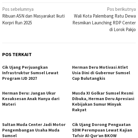
Navigasi
Pos sebelumnya
Pos berikutnya
Ribuan ASN dan Masyarakat Ikuti
Wali Kota Palembang Ratu Dewa
pos
Korpri Run 2025
Resmikan Launching RDP Center
di Lorok Pakjo
POS TERKAIT
Cik Ujang Perjuangkan
Herman Deru Motivasi Atlet
Infrastruktur Sumsel Lewat
Usia Dini di Gubernur Sumsel
Program IJD 2027
Cup Bulutangkis
Herman Deru: Jangan Ukur
Musda XI Golkar Sumsel Resmi
Kesuksesan Anak Hanya dari
Dibuka, Herman Deru Apresiasi
Materi
Kebijakan Sumur Minyak
Rakyat
Sultan Muda Center Jadi Motor
Cik Ujang Dorong Penguatan
Pengembangan Usaha Muda
SDM Perempuan Lewat Kajian
Sumsel
Tafsir Al-Qur’an BKOW