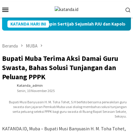
Loncat
Menu
ke
Mobile
konten
Kapolres Muba Pimpin Sertijab Sejumlah PJU dan Kapolsek
KATANDA HARI INI
Beranda
MUBA
Bupati Muba Terima Aksi Damai Guru
Swasta, Bahas Solusi Tunjangan dan
Peluang PPPK
Katanda_admin
Senin, 10 November 2025
Bupati Musi Banyuasin H. M. Toha Tohet, S.H berfoto bersama perwakilan guru
swasta dan jajaran Pemkab Muba usai dialog membahas solusi tunjangan
serta peluang seleksi PPPK bagi guru swasta di Ruang Rapat Serasan Sekate,
Sekayu.
KATANDA.ID, Muba – Bupati Musi Banyuasin H. M. Toha Tohet,