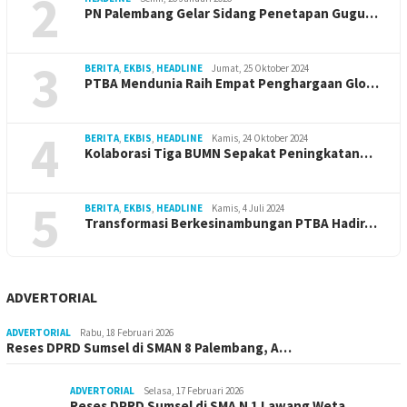
2
PN Palembang Gelar Sidang Penetapan Gugu…
3
BERITA
,
EKBIS
,
HEADLINE
Jumat, 25 Oktober 2024
PTBA Mendunia Raih Empat Penghargaan Glo…
4
BERITA
,
EKBIS
,
HEADLINE
Kamis, 24 Oktober 2024
Kolaborasi Tiga BUMN Sepakat Peningkatan…
5
BERITA
,
EKBIS
,
HEADLINE
Kamis, 4 Juli 2024
Transformasi Berkesinambungan PTBA Hadir…
ADVERTORIAL
ADVERTORIAL
Rabu, 18 Februari 2026
Reses DPRD Sumsel di SMAN 8 Palembang, A…
ADVERTORIAL
Selasa, 17 Februari 2026
Reses DPRD Sumsel di SMA N 1 Lawang Weta…