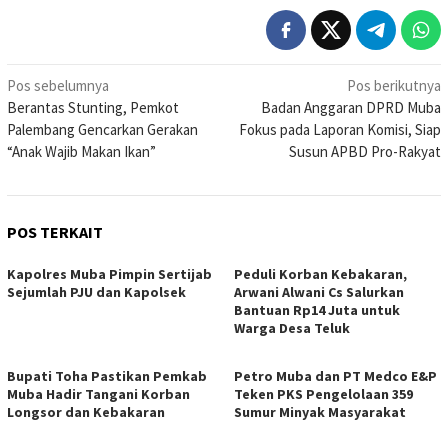
Navigasi
Pos sebelumnya
Pos berikutnya
Berantas Stunting, Pemkot
Badan Anggaran DPRD Muba
pos
Palembang Gencarkan Gerakan
Fokus pada Laporan Komisi, Siap
“Anak Wajib Makan Ikan”
Susun APBD Pro-Rakyat
POS TERKAIT
Kapolres Muba Pimpin Sertijab
Peduli Korban Kebakaran,
Sejumlah PJU dan Kapolsek
Arwani Alwani Cs Salurkan
Bantuan Rp14 Juta untuk
Warga Desa Teluk
Bupati Toha Pastikan Pemkab
Petro Muba dan PT Medco E&P
Muba Hadir Tangani Korban
Teken PKS Pengelolaan 359
Longsor dan Kebakaran
Sumur Minyak Masyarakat