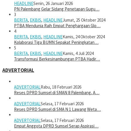
HEADLINE
Senin, 26 Januari 2026
PN Palembang Gelar Sidang Penetapan Gugu…
3
BERITA
,
EKBIS
,
HEADLINE
Jumat, 25 Oktober 2024
PTBA Mendunia Raih Empat Penghargaan Glo…
4
BERITA
,
EKBIS
,
HEADLINE
Kamis, 24 Oktober 2024
Kolaborasi Tiga BUMN Sepakat Peningkatan…
5
BERITA
,
EKBIS
,
HEADLINE
Kamis, 4 Juli 2024
Transformasi Berkesinambungan PTBA Hadir…
ADVERTORIAL
ADVERTORIAL
Rabu, 18 Februari 2026
Reses DPRD Sumsel di SMAN 8 Palembang, A…
ADVERTORIAL
Selasa, 17 Februari 2026
Reses DPRD Sumsel di SMA N 1 Lawang Weta…
ADVERTORIAL
Selasa, 17 Februari 2026
Empat Anggota DPRD Sumsel Serap Aspirasi…