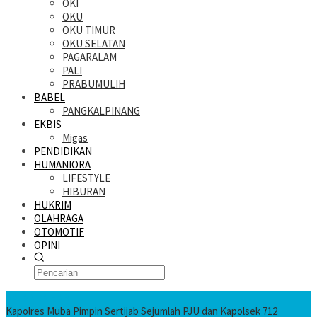
OKI
OKU
OKU TIMUR
OKU SELATAN
PAGARALAM
PALI
PRABUMULIH
BABEL
PANGKALPINANG
EKBIS
Migas
PENDIDIKAN
HUMANIORA
LIFESTYLE
HIBURAN
HUKRIM
OLAHRAGA
OTOMOTIF
OPINI
KATANDA HARI INI
Kapolres Muba Pimpin Sertijab Sejumlah PJU dan Kapolsek
712