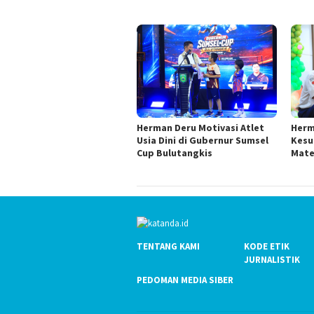
Herman Deru Motivasi Atlet
Herm
Usia Dini di Gubernur Sumsel
Kesu
Cup Bulutangkis
Mate
TENTANG KAMI
KODE ETIK
JURNALISTIK
PEDOMAN MEDIA SIBER