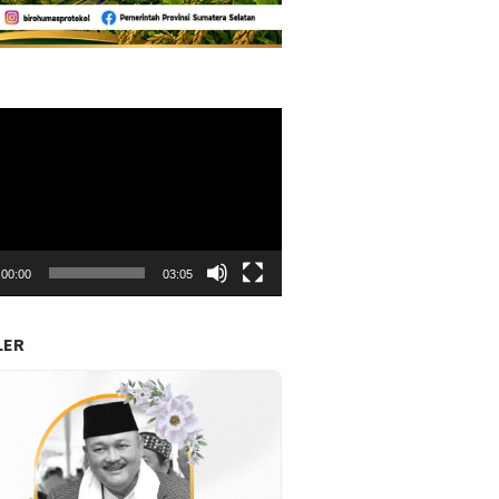
r
00:00
03:05
LER