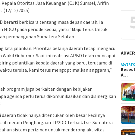
 Kepala Otoritas Jasa Keuangan (OJK) Sumsel, Arifin
t (12/12/2025).
 berarti berbicara tentang masa depan daerah. Ia
 HDCU pada periode kedua, yaitu “Maju Terus Untuk
 arah pembangunan Sumatera Selatan.
g kita jalankan. Prioritas belanja daerah tetap mengacu
ADVER
n Wakil Gubernur. Saat ini realisasi APBD telah mencapai
iring pelantikan kepala daerah yang baru, terutama di
ADVERTO
Reses 
 waktu tersisa, kami terus mengoptimalkan anggaran,”
A…
h program juga berkaitan dengan kebijakan
apa agenda perlu terus dikomunikasikan dan disinergikan
.
daerah tidak hanya ditentukan oleh besar kecilnya
sil meraih Penghargaan TP2DD Terbaik I se-Sumatera
ahan sistem perizinan untuk mendorong aktivitas