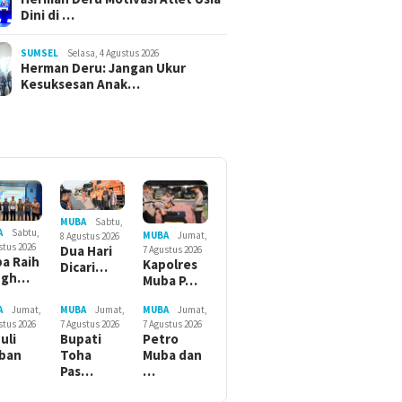
Dini di …
SUMSEL
Selasa, 4 Agustus 2026
Herman Deru: Jangan Ukur
Kesuksesan Anak…
MUBA
Sabtu,
A
Sabtu,
MUBA
Jumat,
8 Agustus 2026
stus 2026
Dua Hari
7 Agustus 2026
a Raih
Kapolres
Dicari…
ngh…
Muba P…
A
Jumat,
MUBA
Jumat,
MUBA
Jumat,
stus 2026
7 Agustus 2026
7 Agustus 2026
uli
Bupati
Petro
ban
Toha
Muba dan
Pas…
…