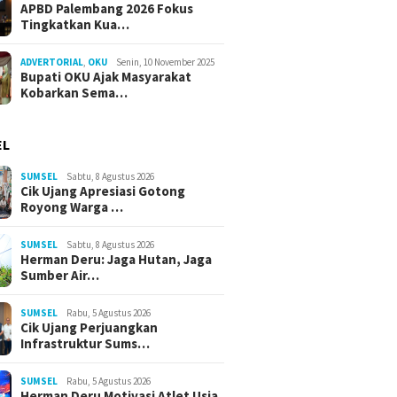
APBD Palembang 2026 Fokus
Tingkatkan Kua…
ADVERTORIAL
,
OKU
Senin, 10 November 2025
Bupati OKU Ajak Masyarakat
Kobarkan Sema…
EL
SUMSEL
Sabtu, 8 Agustus 2026
Cik Ujang Apresiasi Gotong
Royong Warga …
SUMSEL
Sabtu, 8 Agustus 2026
Herman Deru: Jaga Hutan, Jaga
Sumber Air…
SUMSEL
Rabu, 5 Agustus 2026
Cik Ujang Perjuangkan
Infrastruktur Sums…
SUMSEL
Rabu, 5 Agustus 2026
Herman Deru Motivasi Atlet Usia