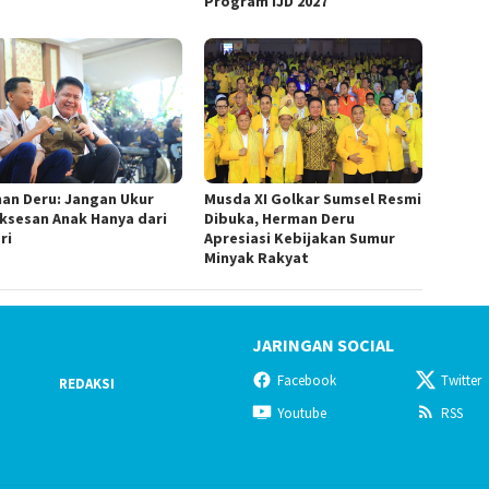
Program IJD 2027
Musda XI Golkar Sumsel Resmi
an Deru: Jangan Ukur
Dibuka, Herman Deru
ksesan Anak Hanya dari
Apresiasi Kebijakan Sumur
ri
Minyak Rakyat
JARINGAN SOCIAL
Facebook
Twitter
REDAKSI
Youtube
RSS