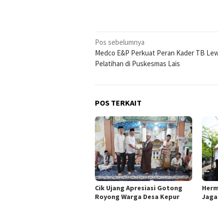
Navigasi
Pos sebelumnya
Medco E&P Perkuat Peran Kader TB Le
pos
Pelatihan di Puskesmas Lais
POS TERKAIT
Herm
Cik Ujang Apresiasi Gotong
Jaga
Royong Warga Desa Kepur