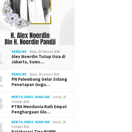
1
HEADLINE
Rabu, 25 Februari 2026
Alex Noerdin Tutup Usia di
Jakarta, Sums…
2
HEADLINE
Senin, 26 Januari 2026
PN Palembang Gelar Sidang
Penetapan Gugu…
3
BERITA
,
EKBIS
,
HEADLINE
Jumat, 25
Oktober 2024
PTBA Mendunia Raih Empat
Penghargaan Glo…
4
BERITA
,
EKBIS
,
HEADLINE
Kamis, 24
Oktober 2024
Kolaborasi Tiga BUMN