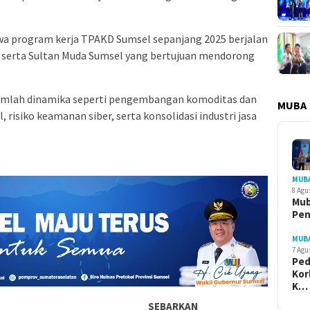
hwa program kerja TPAKD Sumsel sepanjang 2025 berjalan
 serta Sultan Muda Sumsel yang bertujuan mendorong
jumlah dinamika seperti pengembangan komoditas dan
MUBA
, risiko keamanan siber, serta konsolidasi industri jasa
MUB
8 Agu
Mub
Pe
MUB
7 Agu
Ped
Kor
K…
SEBARKAN