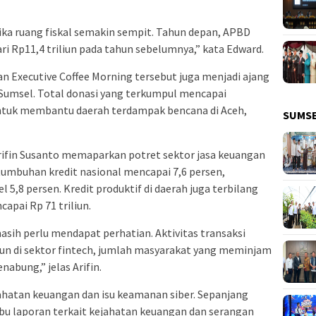
ika ruang fiskal semakin sempit. Tahun depan, APBD
ari Rp11,4 triliun pada tahun sebelumnya,” kata Edward.
 Executive Coffee Morning tersebut juga menjadi ajang
Sumsel. Total donasi yang terkumpul mencapai
untuk membantu daerah terdampak bencana di Aceh,
SUMS
rifin Susanto memaparkan potret sektor jasa keuangan
tumbuhan kredit nasional mencapai 7,6 persen,
 5,8 persen. Kredit produktif di daerah juga terbilang
apai Rp 71 triliun.
asih perlu mendapat perhatian. Aktivitas transaksi
n di sektor fintech, jumlah masyarakat yang meminjam
nabung,” jelas Arifin.
ahatan keuangan dan isu keamanan siber. Sepanjang
ribu laporan terkait kejahatan keuangan dan serangan