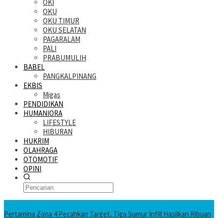
OKI
OKU
OKU TIMUR
OKU SELATAN
PAGARALAM
PALI
PRABUMULIH
BABEL
PANGKALPINANG
EKBIS
Migas
PENDIDIKAN
HUMANIORA
LIFESTYLE
HIBURAN
HUKRIM
OLAHRAGA
OTOMOTIF
OPINI
KATANDA HARI INI
Pertamina Zona 4 Pecahkan Target, Tiga Sumur Infill Hasilkan Ribuan