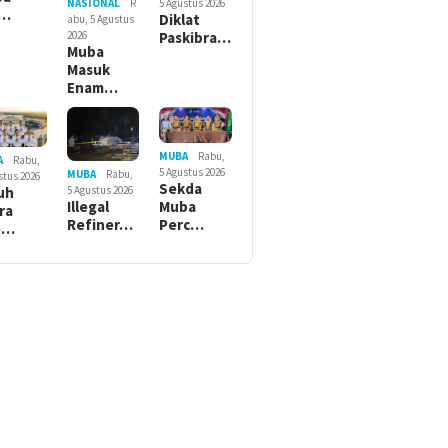
5 Agustus 2026
NASIONAL
R
r…
Diklat
abu, 5 Agustus
Paskibra…
2026
Muba
Masuk
Enam…
MUBA
Rabu,
A
Rabu,
5 Agustus 2026
MUBA
Rabu,
stus 2026
Sekda
5 Agustus 2026
uh
Muba
Illegal
ra
Perc…
Refiner…
e…