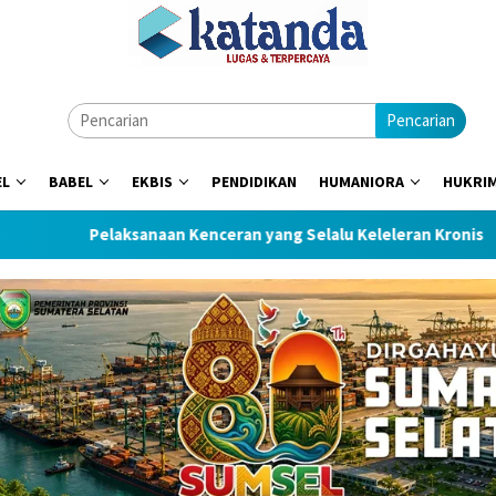
Pencarian
EL
BABEL
EKBIS
PENDIDIKAN
HUMANIORA
HUKRI
laksanaan Kenceran yang Selalu Keleleran Kronis
DPRD Su