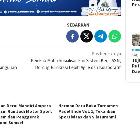
Pe
SEBARKAN
MUB
Pos berikutnya
5 Agu
Tuj
Pemkab Muba Sosialisasikan Sistem Kerja ASN,
Put
bangunan
Dorong Birokrasi Lebih Agile dan Kolaboratif
Da
an Deru: Mandiri Ampera
Herman Deru Buka Turnamen
ism Run Jadi Motor Sport
Padel Ende Vol. 1, Tekankan
ism dan Penggerak
Sportivitas dan Silaturahmi
omi Sumsel