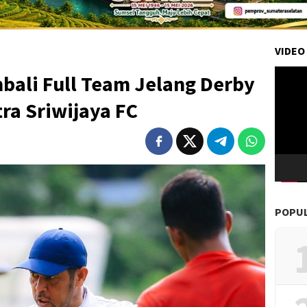
VIDEO
Pemuta
bali Full Team Jelang Derby
Video
tra Sriwijaya FC
POPU