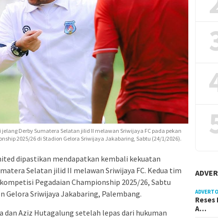
 jelang Derby Sumatera Selatan jilid II melawan Sriwijaya FC pada pekan
ship 2025/26 di Stadion Gelora Sriwijaya Jakabaring, Sabtu (24/1/2026).
ited dipastikan mendapatkan kembali kekuatan
tera Selatan jilid II melawan Sriwijaya FC. Kedua tim
ADVER
 kompetisi Pegadaian Championship 2025/26, Sabtu
ADVERTO
ion Gelora Sriwijaya Jakabaring, Palembang.
Reses 
A…
 dan Aziz Hutagalung setelah lepas dari hukuman