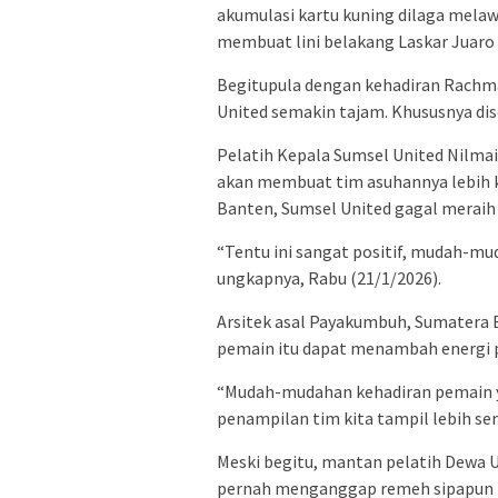
akumulasi kartu kuning dilaga melaw
membuat lini belakang Laskar Juaro
Begitupula dengan kehadiran Rachma
United semakin tajam. Khususnya dis
Pelatih Kepala Sumsel United Nilma
akan membuat tim asuhannya lebih k
Banten, Sumsel United gagal meraih
“Tentu ini sangat positif, mudah-mud
ungkapnya, Rabu (21/1/2026).
Arsitek asal Payakumbuh, Sumatera 
pemain itu dapat menambah energi po
“Mudah-mudahan kehadiran pemain y
penampilan tim kita tampil lebih se
Meski begitu, mantan pelatih Dewa U
pernah menganggap remeh sipapun la