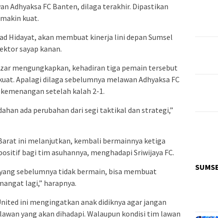
an Adhyaksa FC Banten, dilaga terakhir. Dipastikan
 makin kuat.
d Hidayat, akan membuat kinerja lini depan Sumsel
ektor sayap kanan.
izar mengungkapkan, kehadiran tiga pemain tersebut
uat. Apalagi dilaga sebelumnya melawan Adhyaksa FC
 kemenangan setelah kalah 2-1.
ahan ada perubahan dari segi taktikal dan strategi,”
Barat ini melanjutkan, kembali bermainnya ketiga
sitif bagi tim asuhannya, menghadapi Sriwijaya FC.
SUMS
ang sebelumnya tidak bermain, bisa membuat
mangat lagi,” harapnya.
nited ini mengingatkan anak didiknya agar jangan
wan yang akan dihadapi. Walaupun kondisi tim lawan