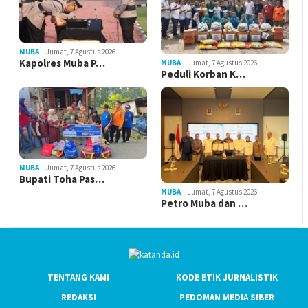
MUBA
Jumat, 7 Agustus 2026
Kapolres Muba P…
MUBA
Jumat, 7 Agustus 2026
Peduli Korban K…
MUBA
Jumat, 7 Agustus 2026
Bupati Toha Pas…
MUBA
Jumat, 7 Agustus 2026
Petro Muba dan …
TENTANG KAMI
KODE ETIK JURNALISTIK
REDAKSI
PEDOMAN MEDIA SIBER