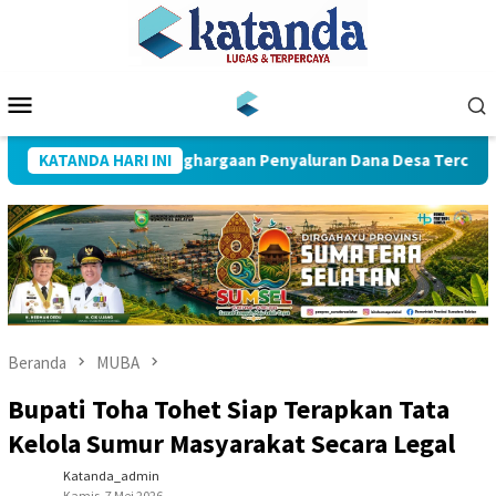
Loncat
ke
konten
Menu
Mobile
Muba Raih Penghargaan Penyaluran Dana Desa Tercepat
KATANDA HARI INI
Beranda
MUBA
Bupati Toha Tohet Siap Terapkan Tata
Kelola Sumur Masyarakat Secara Legal
Katanda_admin
Kamis, 7 Mei 2026