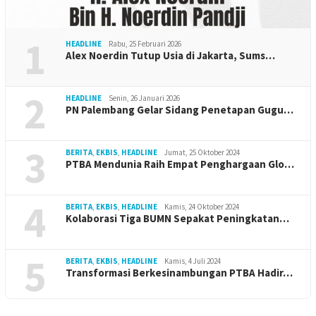
1
HEADLINE
Rabu, 25 Februari 2026
Alex Noerdin Tutup Usia di Jakarta, Sums…
2
HEADLINE
Senin, 26 Januari 2026
PN Palembang Gelar Sidang Penetapan Gugu…
3
BERITA
,
EKBIS
,
HEADLINE
Jumat, 25 Oktober 2024
PTBA Mendunia Raih Empat Penghargaan Glo…
4
BERITA
,
EKBIS
,
HEADLINE
Kamis, 24 Oktober 2024
Kolaborasi Tiga BUMN Sepakat Peningkatan…
5
BERITA
,
EKBIS
,
HEADLINE
Kamis, 4 Juli 2024
Transformasi Berkesinambungan PTBA Hadir…