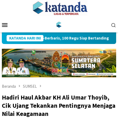
Loncat
ke
konten
Menu
Mobile
a Lomba Baris-Berbaris, 100 Regu Siap Bertanding
KATANDA HARI INI
Kapol
Beranda
SUMSEL
Hadiri Haul Akbar KH Ali Umar Thoyib,
Cik Ujang Tekankan Pentingnya Menjaga
Nilai Keagamaan