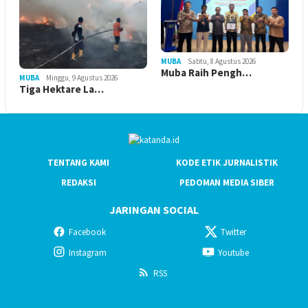
MUBA
Sabtu, 8 Agustus 2026
Muba Raih Pengh…
MUBA
Minggu, 9 Agustus 2026
Tiga Hektare La…
TENTANG KAMI
KODE ETIK JURNALISTIK
REDAKSI
PEDOMAN MEDIA SIBER
JARINGAN SOCIAL
Facebook
Twitter
Instagram
Youtube
RSS