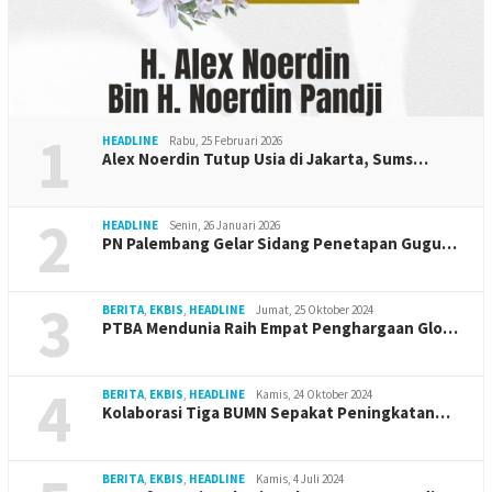
1
HEADLINE
Rabu, 25 Februari 2026
Alex Noerdin Tutup Usia di Jakarta, Sums…
2
HEADLINE
Senin, 26 Januari 2026
PN Palembang Gelar Sidang Penetapan Gugu…
3
BERITA
,
EKBIS
,
HEADLINE
Jumat, 25 Oktober 2024
PTBA Mendunia Raih Empat Penghargaan Glo…
4
BERITA
,
EKBIS
,
HEADLINE
Kamis, 24 Oktober 2024
Kolaborasi Tiga BUMN Sepakat Peningkatan…
BERITA
,
EKBIS
,
HEADLINE
Kamis, 4 Juli 2024