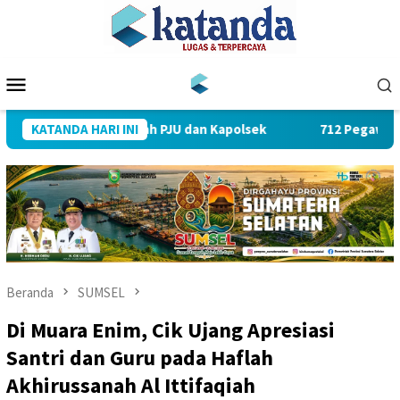
Loncat
ke
konten
Menu
Mobile
ertijab Sejumlah PJU dan Kapolsek
KATANDA HARI INI
712 Pegawai PLN UID S
Beranda
SUMSEL
Di Muara Enim, Cik Ujang Apresiasi
Santri dan Guru pada Haflah
Akhirussanah Al Ittifaqiah